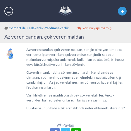
Cömertlik
-
Fedakarlık
-
Yardımseverlik
Yorum yapılmamış
Az veren candan, çok veren maldan
Az veren candan, çok veren maldan
, zengin olmayan kimse az
verir ama içten verirken, çok veren ise zengindir sadece
malından vermiş olur anlamında kullanılan bu atasözü, birine az
veya küçük hediye verilirken söylenir.
Özverili insanlar daha cömert insanlardır. Kendisinde az
olmasına rağmen hiç çekinmeden elindekini paylaşabilen kişi
candan kişidir. Az şey verebilmesine rağmen bu özverili kişiler,
fedakar insanlardır.
Varlıklı kişiler ise maddi olarak pek çok verebilirler. Ancak
verdikleri bu hediyeler onlar için bir özveri sayılmaz.
Bu atasözünün bahsettikleri hakkında neler eklemek istersiniz?
Paylaş