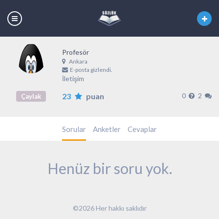
Profesör
Ankara
E-posta gizlendi.
İletişim
23
puan
0
2
Çaylak
Sorular
Anketler
Cevaplar
Henüz bir soru yok.
©2026 Her hakkı saklıdır