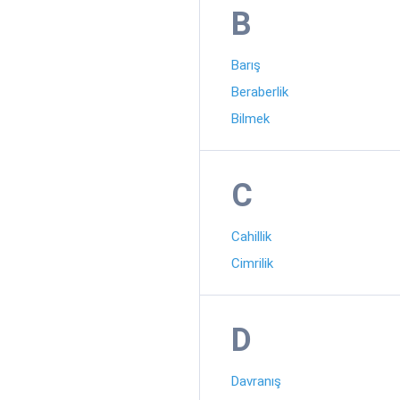
B
Barış
Beraberlik
Bilmek
C
Cahillik
Cimrilik
D
Davranış