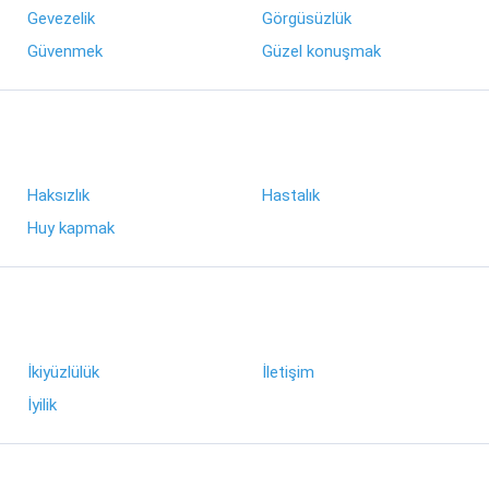
Gevezelik
Görgüsüzlük
Güvenmek
Güzel konuşmak
Haksızlık
Hastalık
Huy kapmak
İkiyüzlülük
İletişim
İyilik