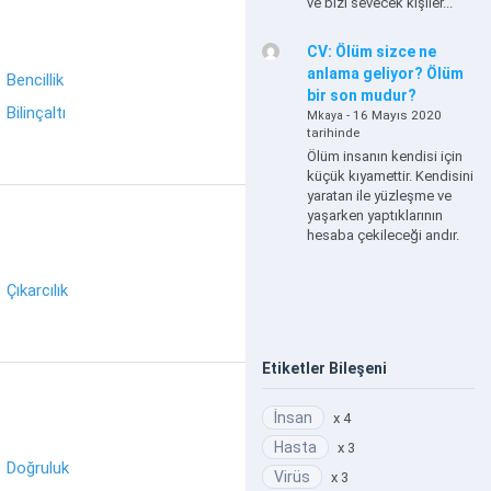
ve bizi sevecek kişiler...
CV: Ölüm sizce ne
anlama geliyor? Ölüm
Bencillik
bir son mudur?
Bilinçaltı
- 16 Mayıs 2020
Mkaya
tarihinde
Ölüm insanın kendisi için
küçük kıyamettir. Kendisini
yaratan ile yüzleşme ve
yaşarken yaptıklarının
hesaba çekileceği andır.
Çıkarcılık
Etiketler Bileşeni
İnsan
x 4
Hasta
x 3
Doğruluk
Virüs
x 3