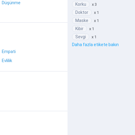
Düşünme
Korku
x 3
Doktor
x 1
Maske
x 1
Kibir
x 1
Sevgi
x 1
Daha fazla etikete bakın
Empati
Evlilik