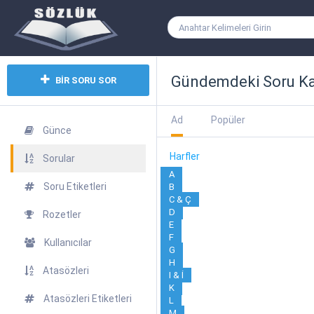
Gündemdeki Soru Kat
BİR SORU SOR
Ad
Popüler
Günce
Harfler
Sorular
A
Soru Etiketleri
B
C & Ç
D
Rozetler
E
F
Kullanıcılar
G
H
Atasözleri
I & İ
K
Atasözleri Etiketleri
L
M