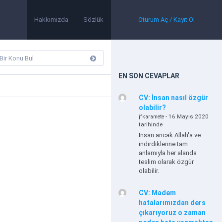
Hakkımızda
Sözlük
Oturum Aç / Kayıt Ol
EN SON CEVAPLAR
CV: İnsan nasıl özgür
olabilir?
- 16 Mayıs 2020
jfkaramete
tarihinde
İnsan ancak Allah'a ve
indirdiklerine tam
anlamıyla her alanda
teslim olarak özgür
olabilir.
CV: Madem
hatalarımızdan ders
çıkarıyoruz o zaman