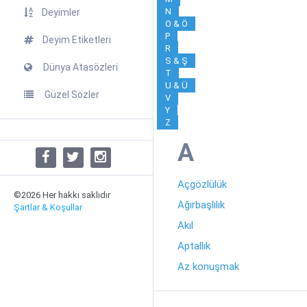
N
Deyimler
O & Ö
P
Deyim Etiketleri
R
S & Ş
Dünya Atasözleri
T
U & Ü
Güzel Sözler
V
Y
Z
A
Açgözlülük
©2026 Her hakkı saklıdır
Ağırbaşlılık
Şartlar & Koşullar
Akıl
Aptallık
Az konuşmak