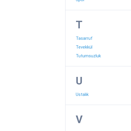
T
Tasarruf
Tevekkül
Tutumsuzluk
U
Ustalık
V