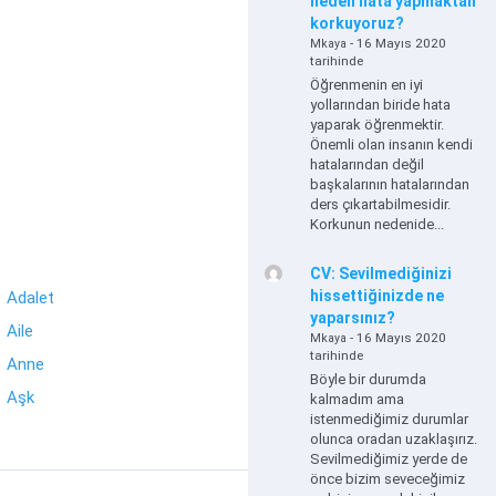
neden hata yapmaktan
korkuyoruz?
- 16 Mayıs 2020
Mkaya
tarihinde
Öğrenmenin en iyi
yollarından biride hata
yaparak öğrenmektir.
Önemli olan insanın kendi
hatalarından değil
başkalarının hatalarından
ders çıkartabilmesidir.
Korkunun nedenide...
CV: Sevilmediğinizi
hissettiğinizde ne
Adalet
yaparsınız?
Aile
- 16 Mayıs 2020
Mkaya
tarihinde
Anne
Böyle bir durumda
Aşk
kalmadım ama
istenmediğimiz durumlar
olunca oradan uzaklaşırız.
Sevilmediğimiz yerde de
önce bizim seveceğimiz