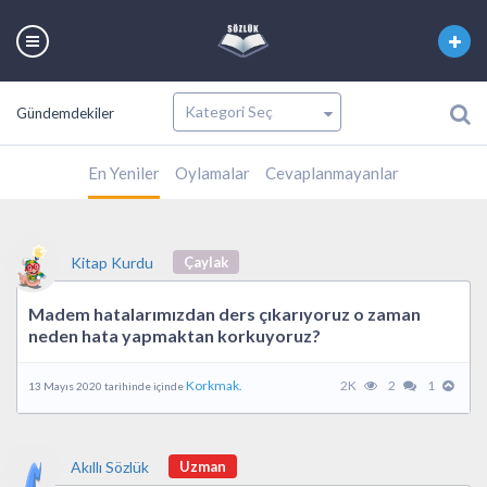
Gündemdekiler
En Yeniler
Oylamalar
Cevaplanmayanlar
Kitap Kurdu
Çaylak
Madem hatalarımızdan ders çıkarıyoruz o zaman
neden hata yapmaktan korkuyoruz?
Korkmak.
2K
2
1
13 Mayıs 2020 tarihinde içinde
Akıllı Sözlük
Uzman