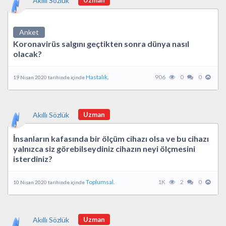
Akıllı Sözlük
Uzman
Anket
Koronavirüs salgını geçtikten sonra dünya nasıl
olacak?
Hastalık.
906
0
0
19 Nisan 2020 tarihinde içinde
Akıllı Sözlük
Uzman
İnsanların kafasında bir ölçüm cihazı olsa ve bu cihazı
yalnızca siz görebilseydiniz cihazın neyi ölçmesini
isterdiniz?
Toplumsal.
1K
2
0
10 Nisan 2020 tarihinde içinde
Akıllı Sözlük
Uzman