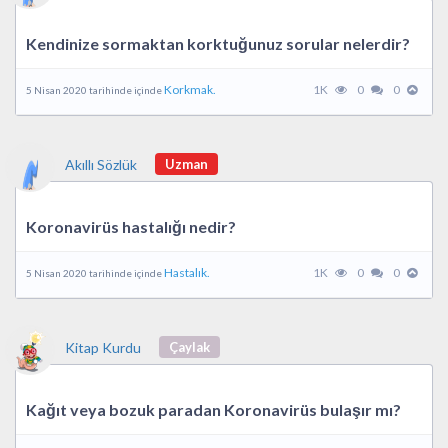
Kendinize sormaktan korktuğunuz sorular nelerdir?
Korkmak.
1K
0
0
5 Nisan 2020 tarihinde içinde
Akıllı Sözlük
Uzman
Koronavirüs hastalığı nedir?
Hastalık.
1K
0
0
5 Nisan 2020 tarihinde içinde
Kitap Kurdu
Çaylak
Kağıt veya bozuk paradan Koronavirüs bulaşır mı?