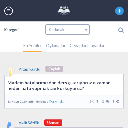
Kategori
En Yeniler
Oylamalar
Cevaplanmayanlar
Kitap Kurdu
Çaylak
Madem hatalarımızdan ders çıkarıyoruz o zaman
neden hata yapmaktan korkuyoruz?
Korkmak.
2K
2
1
13 Mayıs 2020 tarihinde içinde
Akıllı Sözlük
Uzman