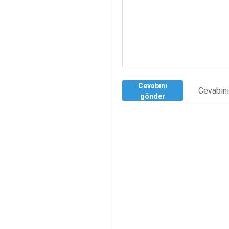
Cevabını
Cevabın
gönder