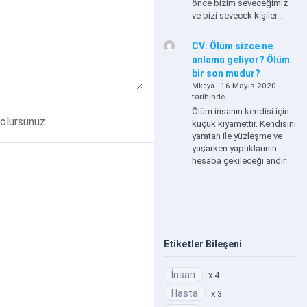
önce bizim seveceğimiz
ve bizi sevecek kişiler...
CV: Ölüm sizce ne
anlama geliyor? Ölüm
bir son mudur?
- 16 Mayıs 2020
Mkaya
tarihinde
Ölüm insanın kendisi için
olursunuz
küçük kıyamettir. Kendisini
yaratan ile yüzleşme ve
yaşarken yaptıklarının
hesaba çekileceği andır.
Etiketler Bileşeni
İnsan
x 4
Hasta
x 3