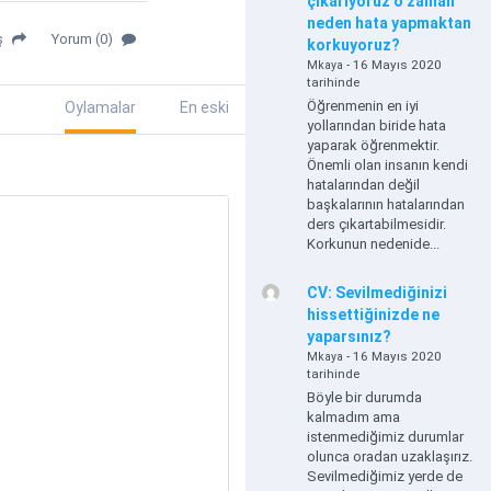
çıkarıyoruz o zaman
neden hata yapmaktan
ş
Yorum (0)
korkuyoruz?
- 16 Mayıs 2020
Mkaya
tarihinde
Öğrenmenin en iyi
Oylamalar
En eski
yollarından biride hata
yaparak öğrenmektir.
Önemli olan insanın kendi
hatalarından değil
başkalarının hatalarından
ders çıkartabilmesidir.
Korkunun nedenide...
CV: Sevilmediğinizi
hissettiğinizde ne
yaparsınız?
- 16 Mayıs 2020
Mkaya
tarihinde
Böyle bir durumda
kalmadım ama
istenmediğimiz durumlar
olunca oradan uzaklaşırız.
Sevilmediğimiz yerde de