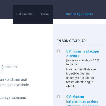
Hakkımızda
Sözlük
Oturum Aç / Kayıt Ol
EN SON CEVAPLAR
CV: İnsan nasıl özgür
olabilir?
- 16 Mayıs 2020
jfkaramete
tarihinde
ğu soruları
İnsan ancak Allah'a ve
.
indirdiklerine tam
anlamıyla her alanda
an kendisine asıl
teslim olarak özgür
 sorular sayesinde
olabilir.
CV: Madem
 buraya yazmanız.
hatalarımızdan ders