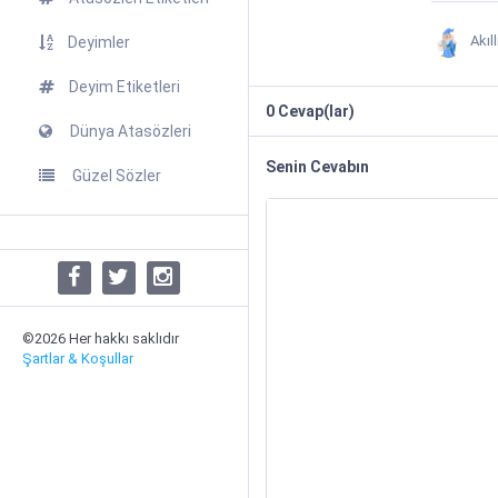
Akıl
Deyimler
Deyim Etiketleri
0
Cevap(lar)
Dünya Atasözleri
Senin Cevabın
Güzel Sözler
©2026 Her hakkı saklıdır
Şartlar & Koşullar