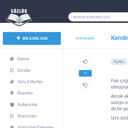
Kendi
BİR SORU SOR
Anasayfa
Günce
Korku
Sorular
0
Pek çoğu
Soru Etiketleri
olmuştur
Rozetler
Ancak ak
soruyu s
Kullanıcılar
de bir şe
Atasözleri
İşte siz
Atasözleri Etiketleri