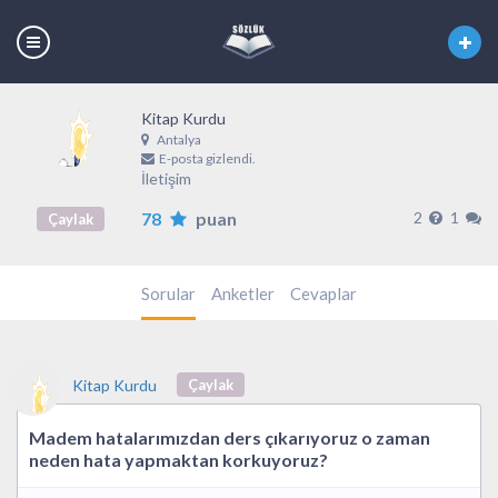
Kitap Kurdu
Antalya
E-posta gizlendi.
İletişim
78
puan
2
1
Çaylak
Sorular
Anketler
Cevaplar
Kitap Kurdu
Çaylak
Madem hatalarımızdan ders çıkarıyoruz o zaman
neden hata yapmaktan korkuyoruz?