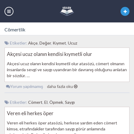
Cömertlik
Etiketler:
Akçe
,
Değer
,
Kıymet
,
Ucuz
Akçesi ucuz olanın kendisi kıymetli olur
Akçesi ucuz olanın kendisi kıymetli olur atasözü, cömert olmanın
insanlarda sevgi ve saygı uyandıran bir davranış olduğunu anlatan
bir sözdür. …
Yorum yapılmamış
daha fazla oku
Etiketler:
Cömert
,
El
,
Öpmek
,
Saygı
Veren eli herkes öper
Veren eli herkes öper atasözü, herkese yardım eden cömert
kimse, etrafındakiler tarafından saygı görür anlamında