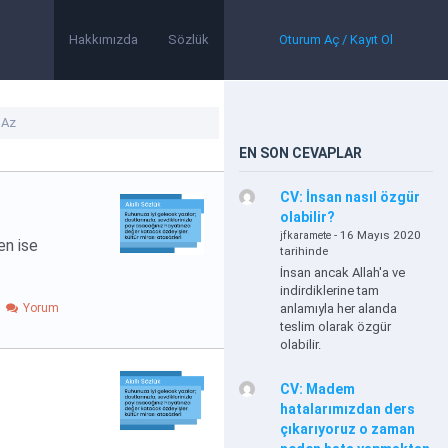
Hakkımızda
Sözlük
Oturum Aç / Kayıt Ol
EN SON CEVAPLAR
CV: İnsan nasıl özgür
olabilir?
- 16 Mayıs 2020
jfkaramete
en ise
tarihinde
İnsan ancak Allah'a ve
indirdiklerine tam
Yorum
anlamıyla her alanda
teslim olarak özgür
olabilir.
CV: Madem
hatalarımızdan ders
çıkarıyoruz o zaman