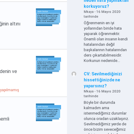
neden hata yapmaktan
korkuyoruz?
- 16 Mayıs 2020
Mkaya
tarihinde
Öğrenmenin en iyi
inin altını
yollarından biride hata
yaparak öğrenmektir.
Önemli olan insanın kendi
hatalarından değil
başkalarının hatalarından
ders çıkartabilmesidir.
Korkunun nedenide...
adenin ve
CV: Sevilmediğinizi
hissettiğinizde ne
yaparsınız?
yapılmamış
- 16 Mayıs 2020
Mkaya
tarihinde
Böyle bir durumda
kalmadım ama
istenmediğimiz durumlar
nemli
olunca oradan uzaklaşırız.
Sevilmediğimiz yerde de
önce bizim seveceğimiz