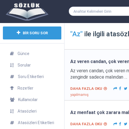
"Az"
ile ilgili atasöz
BİR SORU SOR
Günce
Az veren candan, çok vere
Sorular
Az veren candan, çok veren m
Soru Etiketleri
zengindir sadece malından …
Rozetler
DAHA FAZLA OKU
yapılmamış
Kullanıcılar
Atasözleri
Az menfaat çok zarara mal
Atasözleri Etiketleri
DAHA FAZLA OKU