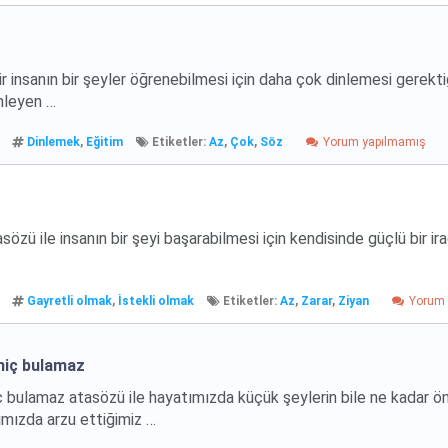
r insanın bir şeyler öğrenebilmesi için daha çok dinlemesi gerektiğ
inleyen …
Dinlemek
,
Eğitim
Etiketler:
Az
,
Çok
,
Söz
Yorum yapılmamış
sözü ile insanın bir şeyi başarabilmesi için kendisinde güçlü bir ir
Gayretli olmak
,
İstekli olmak
Etiketler:
Az
,
Zarar
,
Ziyan
Yorum 
hiç bulamaz
bulamaz atasözü ile hayatımızda küçük şeylerin bile ne kadar ö
ımızda arzu ettiğimiz …