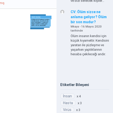
ve bizi sevecek kişiler...
mış
CV: Ölüm sizce ne
anlama geliyor? Ölüm
bir son mudur?
- 16 Mayıs 2020
Mkaya
tarihinde
Ölüm insanın kendisi için
küçük kıyamettir. Kendisini
yaratan ile yüzleşme ve
yaşarken yaptıklarının
hesaba çekileceği andır.
Etiketler Bileşeni
İnsan
x 4
Hasta
x 3
Virüs
x 3