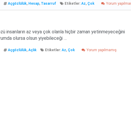
Açgözlülük
,
Hesap
,
Tasarruf
Etiketler:
Az
,
Çok
Yorum yapılma
ü insanların az veya çok olanla hiçbir zaman yetinmeyeceğini
rumda olursa olsun yiyebileceği …
Açgözlülük
,
Açlık
Etiketler:
Az
,
Çok
Yorum yapılmamış