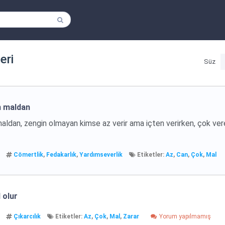
leri
Süz
n maldan
aldan, zengin olmayan kimse az verir ama içten verirken, çok ver
Cömertlik
,
Fedakarlık
,
Yardımseverlik
Etiketler:
Az
,
Can
,
Çok
,
Mal
 olur
Çıkarcılık
Etiketler:
Az
,
Çok
,
Mal
,
Zarar
Yorum yapılmamış