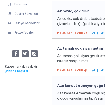
Deyimler
Az söyle, çok dinle
Deyim Etiketleri
Az söyle, çok dinle atasözü bi
Dünya Atasözleri
çizmektedir. Çoğunlukla iyi d
Güzel Sözler
DAHA FAZLA OKU
Az tamah çok ziyan getirir
Az tamah çok ziyan getirir ata
isteğin sahip olması …
©2026 Her hakkı saklıdır
DAHA FAZLA OKU
Şartlar & Koşullar
Aza kanaat etmeyen çoğu 
Aza kanaat etmeyen çoğu hiç 
olduğu vurgulanmıştır. Yaşam