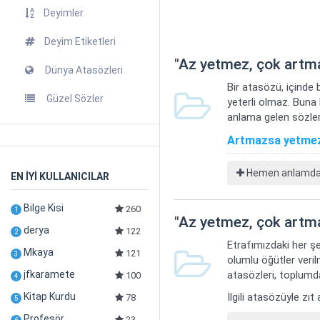
Deyimler
Deyim Etiketleri
"
Az yetmez, çok artm
Dünya Atasözleri
Bir atasözü, içinde 
Güzel Sözler
yeterli olmaz. Buna
anlama gelen sözler
Artmazsa yetmez
Hemen anlamdaş 
EN İYİ KULLANICILAR
Bilge Kisi
260
1
"
Az yetmez, çok artm
derya
122
2
Etrafımızdaki her şe
Mkaya
121
3
olumlu öğütler veril
jfkaramete
atasözleri, toplumda
100
4
Kitap Kurdu
İlgili atasözüyle zı
78
5
Profesör
23