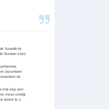
. İnsanlık ile
rdır. Bundan ötürü
yatlarında,
eri durumların
 insanların da
ka mal olup yeni
rer miras niteliği
 anlatır ki; o