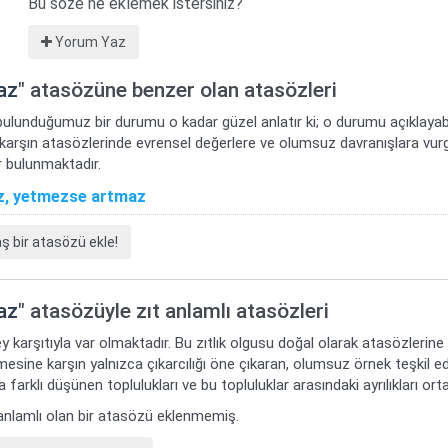
Bu söze ne eklemek istersiniz?
Yorum Yaz
az
" atasözüne benzer olan atasözleri
bulunduğumuz bir durumu o kadar güzel anlatır ki; o durumu açıklayabi
 karşın atasözlerinde evrensel değerlere ve olumsuz davranışlara vur
 bulunmaktadır.
, yetmezse artmaz
bir atasözü ekle!
az
" atasözüyle zıt anlamlı atasözleri
y karşıtıyla var olmaktadır. Bu zıtlık olgusu doğal olarak atasözlerine
mesine karşın yalnızca çıkarcılığı öne çıkaran, olumsuz örnek teşkil ede
 farklı düşünen toplulukları ve bu topluluklar arasındaki ayrılıkları or
t anlamlı olan bir atasözü eklenmemiş.