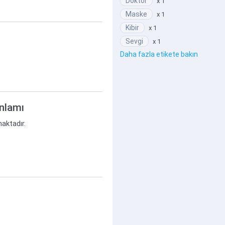
Doktor
x 1
Maske
x 1
Kibir
x 1
Sevgi
x 1
Daha fazla etikete bakın
anlamı
maktadır.