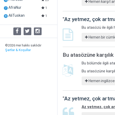
6
Hemen karşıt anl
AfraNur
1
7
AliTuskan
1
8
"
Az yetmez, çok artm
Bu atasözü ile ilgil
Hemen bir cümle
©2026 Her hakkı saklıdır
Şartlar & Koşullar
Bu atasözüne karşılık 
Bu bölümde ilgili ata
Bu atasözüne karşılı
Hemen ingilizces
"
Az yetmez, çok artm
Az yetmez, çok a