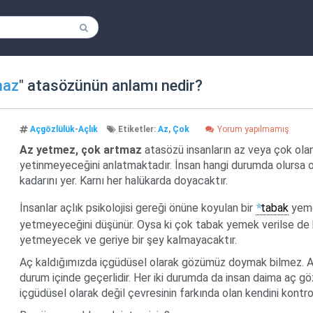
maz
"
atasözünün anlamı nedir?
Açgözlülük
-
Açlık
Etiketler:
Az
,
Çok
Yorum yapılmamış
Az yetmez, çok artmaz
atasözü insanların az veya çok ola
yetinmeyeceğini anlatmaktadır. İnsan hangi durumda olursa o
kadarını yer. Karnı her halükarda doyacaktır.
İnsanlar açlık psikolojisi gereği önüne koyulan bir
tabak
yeme
yetmeyeceğini düşünür. Oysa ki çok tabak yemek verilse de
yetmeyecek ve geriye bir şey kalmayacaktır.
Aç kaldığımızda içgüdüsel olarak gözümüz doymak bilmez. A
durum içinde geçerlidir. Her iki durumda da insan daima aç göz
içgüdüsel olarak değil çevresinin farkında olan kendini kontro