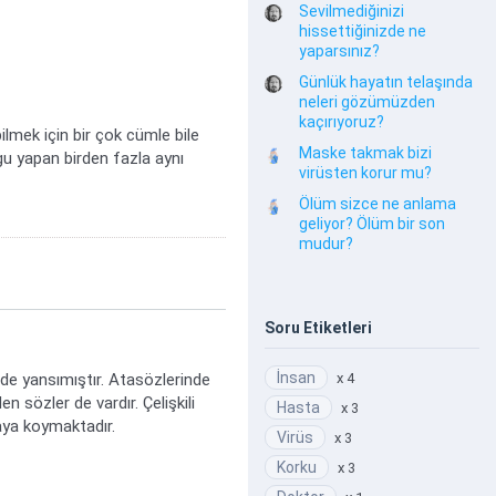
Sevilmediğinizi
hissettiğinizde ne
yaparsınız?
Günlük hayatın telaşında
neleri gözümüzden
kaçırıyoruz?
lmek için bir çok cümle bile
Maske takmak bizi
gu yapan birden fazla aynı
virüsten korur mu?
Ölüm sizce ne anlama
geliyor? Ölüm bir son
mudur?
Soru Etiketleri
İnsan
 de yansımıştır. Atasözlerinde
x 4
n sözler de vardır. Çelişkili
Hasta
x 3
taya koymaktadır.
Virüs
x 3
Korku
x 3