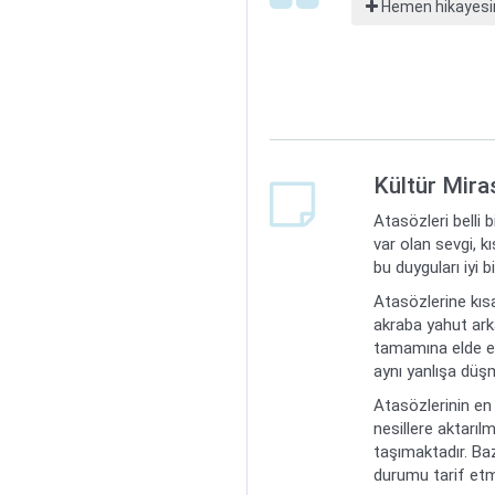
Hemen hikayesin
Kültür Mira
Atasözleri belli 
var olan sevgi, k
bu duyguları iyi 
Atasözlerine kısa
akraba yahut arka
tamamına elde ett
aynı yanlışa düş
Atasözlerinin en 
nesillere aktarılm
taşımaktadır. Ba
durumu tarif etme