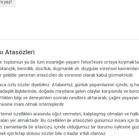
i yaz!
sı Atasözleri
bir toplumun ya da tüm insanlığın yaşam felsefesini ortaya koymaktadır
ıskançlık, bencillik, dostluk, düşmanlık vb. duygular evrensel kavramla
bir şekilde yansıtan atasözleri de evrensel olarak kabul görmektedir.
ca özlü sözler diyebiliriz. Atalarımız; günlük yaşamlarının içinde, iş ha
daşlık ilişkilerinde, doğada meydana gelen olaylar karşısında ve benz
ikleri bilgi ve deneyimleri sonraki nesillere aktararak, çağını yaşayan
mesine mani olmak istemişlerdir.
temel özellikleri arasında öğüt vermeleri, kalıplaşmış olmaları ve hal
aları yer almaktadır. Bu özellikleri ile atasözleri günümüz insanı için bi
zı zamanlarda bir atasözü, içinde olduğumuz bir durumu öylesine güzel
k için kitap dolusu sözler bile o kadar etkili olamaz.