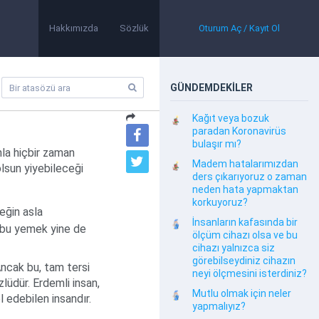
Hakkımızda
Sözlük
Oturum Aç / Kayıt Ol
GÜNDEMDEKİLER
Kağıt veya bozuk
paradan Koronavirüs
bulaşır mı?
nla hiçbir zaman
Madem hatalarımızdan
lsun yiyebileceği
ders çıkarıyoruz o zaman
neden hata yapmaktan
korkuyoruz?
ğin asla
İnsanların kafasında bir
 bu yemek yine de
ölçüm cihazı olsa ve bu
cihazı yalnızca siz
görebilseydiniz cihazın
ncak bu, tam tersi
neyi ölçmesini isterdiniz?
lüdür. Erdemli insan,
Mutlu olmak için neler
l edebilen insandır.
yapmalıyız?