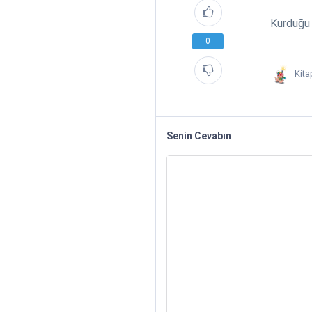
Kurduğu 
0
Kita
Senin Cevabın