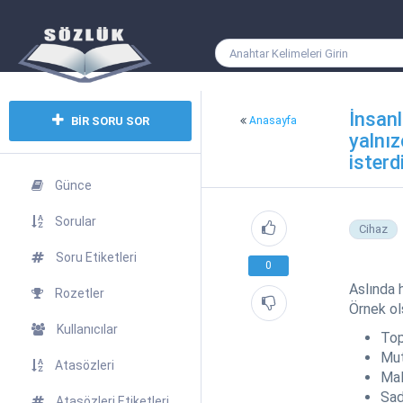
İnsanl
BİR SORU SOR
Anasayfa
yalnız
isterd
Günce
Sorular
Cihaz
Soru Etiketleri
0
Aslında 
Rozetler
Örnek ol
Kullanıcılar
Top
Mut
Atasözleri
Mal
Sad
Atasözleri Etiketleri