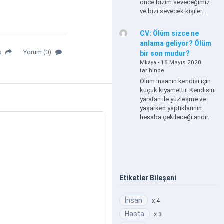
önce bizim seveceğimiz
ve bizi sevecek kişiler...
CV: Ölüm sizce ne
anlama geliyor? Ölüm
ş
Yorum (0)
bir son mudur?
- 16 Mayıs 2020
Mkaya
tarihinde
Ölüm insanın kendisi için
küçük kıyamettir. Kendisini
yaratan ile yüzleşme ve
yaşarken yaptıklarının
hesaba çekileceği andır.
Etiketler Bileşeni
İnsan
x 4
Hasta
x 3