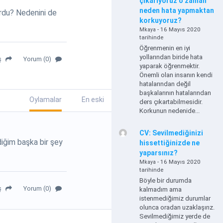
çıkarıyoruz o zaman
neden hata yapmaktan
urdu? Nedenini de
korkuyoruz?
- 16 Mayıs 2020
Mkaya
tarihinde
Öğrenmenin en iyi
yollarından biride hata
ş
Yorum (0)
yaparak öğrenmektir.
Önemli olan insanın kendi
hatalarından değil
başkalarının hatalarından
Oylamalar
En eski
ders çıkartabilmesidir.
Korkunun nedenide...
CV: Sevilmediğinizi
iğim başka bir şey
hissettiğinizde ne
yaparsınız?
- 16 Mayıs 2020
Mkaya
tarihinde
Böyle bir durumda
ş
Yorum (0)
kalmadım ama
istenmediğimiz durumlar
olunca oradan uzaklaşırız.
Sevilmediğimiz yerde de