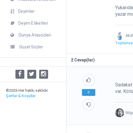
Yukarıda
Deyimler
yazar mı
Deyim Etiketleri
Dünya Atasözleri
Akıl
Toplumsal
Güzel Sözler
2
Cevap(lar)
Sadakat 
©2026 Her hakkı saklıdır
var. Köt
0
Şartlar & Koşullar
Bilg