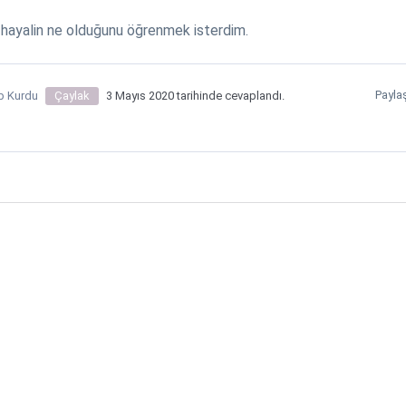
hayalin ne olduğunu öğrenmek isterdim.
Payla
p Kurdu
Çaylak
3 Mayıs 2020 tarihinde cevaplandı.