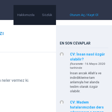
Hakkımızda
Sözlük
Oturum Aç / Kayıt Ol
zı
EN SON CEVAPLAR
CV: İnsan nasıl özgür
olabilir?
- 16 Mayıs 2020
jfkaramete
tarihinde
İnsan ancak Allah'a ve
indirdiklerine tam
in neler vermez ki.
anlamıyla her alanda
teslim olarak özgür
olabilir.
CV: Madem
hatalarımızdan ders