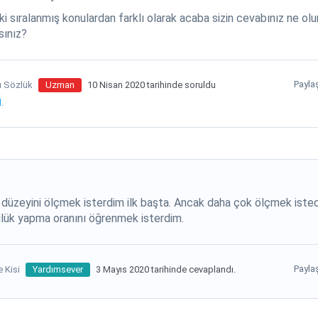
ki sıralanmış konulardan farklı olarak acaba sizin cevabınız ne ol
sınız?
Payla
lı Sözlük
Uzman
10 Nisan 2020 tarihinde soruldu
.
düzeyini ölçmek isterdim ilk başta. Ancak daha çok ölçmek isted
ülük yapma oranını öğrenmek isterdim.
Payla
e Kisi
Yardımsever
3 Mayıs 2020 tarihinde cevaplandı.