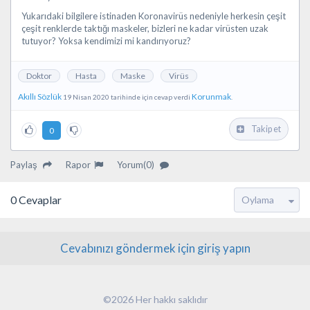
Yukarıdaki bilgilere istinaden Koronavirüs nedeniyle herkesin çeşit
çeşit renklerde taktığı maskeler, bizleri ne kadar virüsten uzak
tutuyor? Yoksa kendimizi mi kandırıyoruz?
Doktor
Hasta
Maske
Virüs
Akıllı Sözlük
Korunmak
19 Nisan 2020 tarihinde için cevap verdi
.
Takip et
0
Paylaş
Rapor
Yorum(0)
0
Cevaplar
Cevabınızı göndermek için giriş yapın
©2026 Her hakkı saklıdır