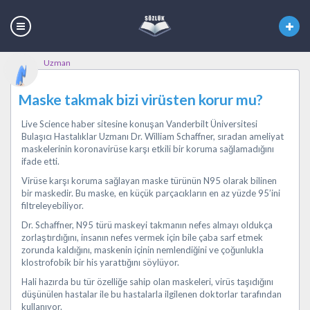
Uzman
Maske takmak bizi virüsten korur mu?
Live Science haber sitesine konuşan Vanderbilt Üniversitesi
Bulaşıcı Hastalıklar Uzmanı Dr. William Schaffner, sıradan ameliyat
maskelerinin koronavirüse karşı etkili bir koruma sağlamadığını
ifade etti.
Virüse karşı koruma sağlayan maske türünün N95 olarak bilinen
bir maskedir. Bu maske, en küçük parçacıkların en az yüzde 95’ini
filtreleyebiliyor.
Dr. Schaffner, N95 türü maskeyi takmanın nefes almayı oldukça
zorlaştırdığını, insanın nefes vermek için bile çaba sarf etmek
zorunda kaldığını, maskenin içinin nemlendiğini ve çoğunlukla
klostrofobik bir his yarattığını söylüyor.
Hali hazırda bu tür özelliğe sahip olan maskeleri, virüs taşıdığını
düşünülen hastalar ile bu hastalarla ilgilenen doktorlar tarafından
kullanıyor.