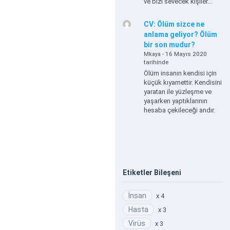
ve bizi sevecek kişiler...
CV: Ölüm sizce ne
anlama geliyor? Ölüm
bir son mudur?
- 16 Mayıs 2020
Mkaya
tarihinde
Ölüm insanın kendisi için
küçük kıyamettir. Kendisini
yaratan ile yüzleşme ve
yaşarken yaptıklarının
hesaba çekileceği andır.
Etiketler Bileşeni
İnsan
x 4
Hasta
x 3
Virüs
x 3