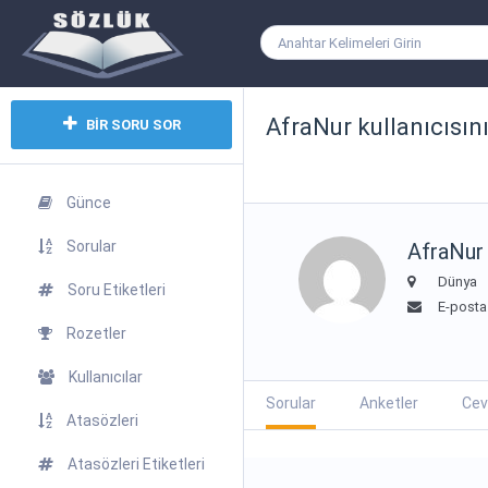
AfraNur kullanıcısını
BİR SORU SOR
Günce
Sorular
AfraNur
Dünya
Soru Etiketleri
E-posta 
Rozetler
Kullanıcılar
Sorular
Anketler
Cev
Atasözleri
Atasözleri Etiketleri