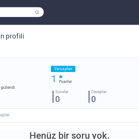
n profili
Varsayılan
1
Puanlar
gizlendi.
Sorular
Cevaplar
0
0
aplar
Henüz bir soru yok.