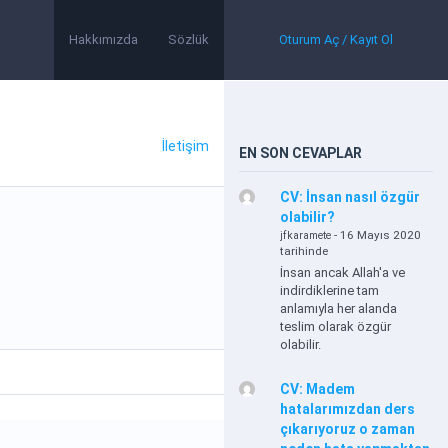
Hakkımızda
Sözlük
Oturum Aç / Kayıt Ol
İletişim
EN SON CEVAPLAR
CV: İnsan nasıl özgür
olabilir?
- 16 Mayıs 2020
jfkaramete
tarihinde
İnsan ancak Allah'a ve
indirdiklerine tam
anlamıyla her alanda
teslim olarak özgür
olabilir.
CV: Madem
hatalarımızdan ders
çıkarıyoruz o zaman