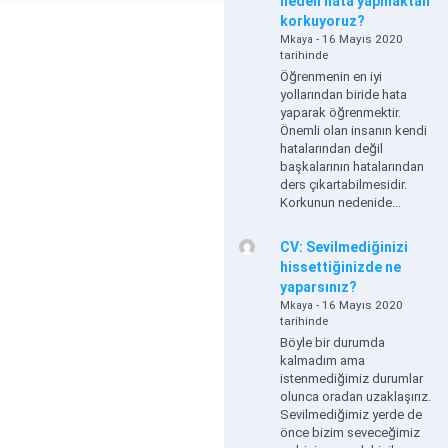
neden hata yapmaktan
korkuyoruz?
- 16 Mayıs 2020
Mkaya
tarihinde
Öğrenmenin en iyi
yollarından biride hata
yaparak öğrenmektir.
Önemli olan insanın kendi
hatalarından değil
başkalarının hatalarından
ders çıkartabilmesidir.
Korkunun nedenide...
CV: Sevilmediğinizi
hissettiğinizde ne
yaparsınız?
- 16 Mayıs 2020
Mkaya
tarihinde
Böyle bir durumda
kalmadım ama
istenmediğimiz durumlar
olunca oradan uzaklaşırız.
Sevilmediğimiz yerde de
önce bizim seveceğimiz