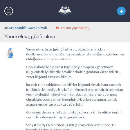
Arkadaşlık
-
Gönül almak
Yorum yapılmamış
Yarım elma, gönül alma
Yarım elma, hatır (gönül) alma
atasözü, önemli olanın
dostlarımızı unutmadığımızı ve onları hatırladığımızı göstermek
olduğunun altını çizmektedir.
Gönül almak için o kadar büyük şeyler yapmak gerekmez.
Küçücük bir iyilikle bile sevdiklerimizin gönlünü kazanabiliriz.
Yeter ki gönül almasını bilelim.
İnce bir ruha rahip insanlar bilirler ki gönül almak, hatır sormak
için küçük bir hediye bile kafidir. Önemli olan pahalı bir armağan
vermek değildir. Sevdiklerimizi, dostlarımızı arayıp sormuş
olmak bile çoğu zaman önemlidir. Hatırlanıp aranmış olmak
aranan kimse için oldukça değerlidir.
Günümüzde buna ne kadar dikkat ediyoruz ki! Sevdiklerimizin
sesini bile duymadan aylar geçebiliyor.
Sosyal medya bizi bizden uzaklaştırmış olabilir mi sizce? Bu
konuda ne düşünüyorsunuz?