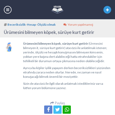
Beceriksizlik
-
Hesap
-
Ölçülü olmak
Yorum yapılmamış
Ürümesini bilmeyen köpek, sürüye kurt getirir
Ürümesini bilmeyen köpek, sürüye kurt getirir
(Ürmesini
bilmeyen it, sürüye kurt getirir) atasözü ile anlatılmak istenen;
yerinde, ölçülü ve hesaplı konuşmasını bilmeyen kimsenin,
yoktan yere başına dert alabileceği hatta etrafındakiler için
tehlikeli bir durumun ortaya çıkmasına neden olabileceğidir.
Ayrıca bu kişiler iyilik yapayım derken beceriksizlikleri yüzünden
etrafında zarara neden olurlar. Nerede, ne zaman ve nasıl
konuşacağı bilmek önemli bir meziyettir.
Sizin de atasözü ile ilgili olarak anlatmak istedikleriniz varsa
lütfen yorum bölümüne yazınız.
Paylaş