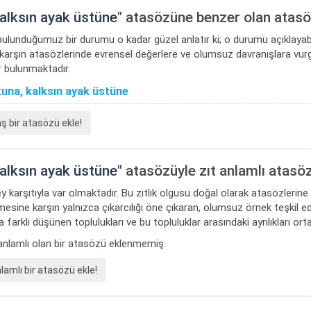
kalksın ayak üstüne
" atasözüne benzer olan atasö
bulunduğumuz bir durumu o kadar güzel anlatır ki; o durumu açıklayabi
 karşın atasözlerinde evrensel değerlere ve olumsuz davranışlara vur
 bulunmaktadır.
una, kalksın ayak üstüne
bir atasözü ekle!
kalksın ayak üstüne
" atasözüyle zıt anlamlı atasöz
y karşıtıyla var olmaktadır. Bu zıtlık olgusu doğal olarak atasözlerine
mesine karşın yalnızca çıkarcılığı öne çıkaran, olumsuz örnek teşkil ede
 farklı düşünen toplulukları ve bu topluluklar arasındaki ayrılıkları or
t anlamlı olan bir atasözü eklenmemiş.
amlı bir atasözü ekle!