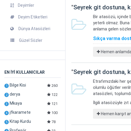
Deyimler
"
Seyrek git dostuna, 
Bir atasözü, içinde 
Deyim Etiketleri
yeterli olmaz. Buna
Dünya Atasözleri
anlama gelen sözler
Sıkça varma dost
Güzel Sözler
Hemen anlamdaş 
"
Seyrek git dostuna, 
EN İYİ KULLANICILAR
Etrafımızdaki her şe
Bilge Kisi
260
1
olumlu öğütler veril
atasözleri, toplumda
derya
122
2
İlgili atasözüyle zı
Mkaya
121
3
jfkaramete
100
Hemen karşıt anl
4
Kitap Kurdu
78
5
Profesör
23