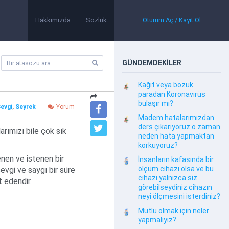
Hakkımızda
Sözlük
Oturum Aç / Kayıt Ol
GÜNDEMDEKİLER
Kağıt veya bozuk
paradan Koronavirüs
bulaşır mı?
evgi
,
Seyrek
Yorum
Madem hatalarımızdan
ders çıkarıyoruz o zaman
arımızı bile çok sık
neden hata yapmaktan
korkuyoruz?
enen ve istenen bir
İnsanların kafasında bir
ölçüm cihazı olsa ve bu
sevgi ve saygı bir süre
cihazı yalnızca siz
 edendir.
görebilseydiniz cihazın
neyi ölçmesini isterdiniz?
Mutlu olmak için neler
yapmalıyız?