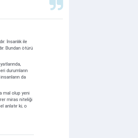
. İnsanlık ile
rdır. Bundan ötürü
yatlarında,
eri durumların
 insanların da
ka mal olup yeni
rer miras niteliği
 anlatır ki; o