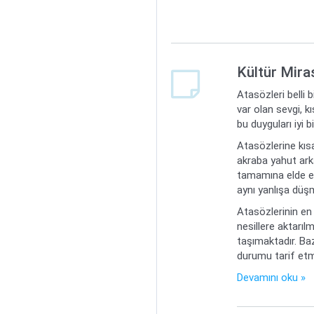
Kültür Mira
Atasözleri belli 
var olan sevgi, k
bu duyguları iyi 
Atasözlerine kısa
akraba yahut arka
tamamına elde ett
aynı yanlışa düş
Atasözlerinin en 
nesillere aktarılm
taşımaktadır. Ba
durumu tarif etme
Devamını oku »