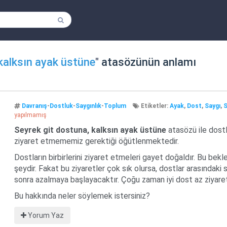
 kalksın ayak üstüne
"
atasözünün anlamı
Davranış
-
Dostluk
-
Saygınlık
-
Toplum
Etiketler:
Ayak
,
Dost
,
Saygı
,
S
yapılmamış
Seyrek git dostuna, kalksın ayak üstüne
atasözü ile dostl
ziyaret etmememiz gerektiği öğütlenmektedir.
Dostların birbirlerini ziyaret etmeleri gayet doğaldır. Bu bekl
şeydir. Fakat bu ziyaretler çok sık olursa, dostlar arasındaki 
sonra azalmaya başlayacaktır. Çoğu zaman iyi dost az ziyaret
Bu hakkında neler söylemek istersiniz?
Yorum Yaz