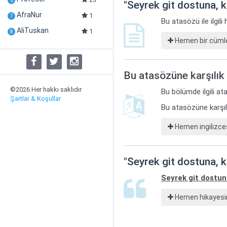
6
"
Seyrek git dostuna, 
AfraNur
1
7
Bu atasözü ile ilgil
AliTuskan
1
8
Hemen bir cümle
Bu atasözüne karşılık 
©2026 Her hakkı saklıdır
Bu bölümde ilgili ata
Şartlar & Koşullar
Bu atasözüne karşılı
Hemen ingilizces
"
Seyrek git dostuna, 
Seyrek git dostun
Hemen hikayesin