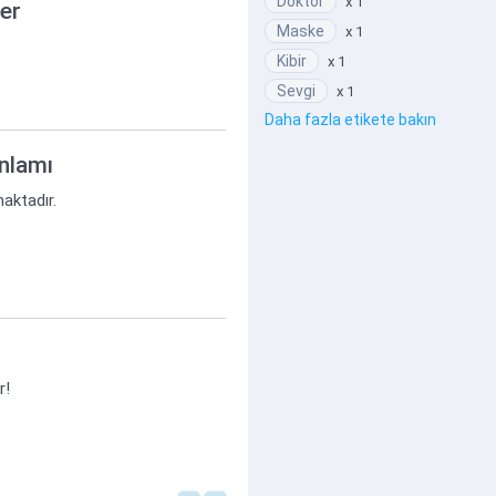
Doktor
x 1
ler
Maske
x 1
Kibir
x 1
Sevgi
x 1
Daha fazla etikete bakın
anlamı
maktadır.
r!