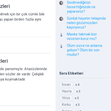
Sevilmediğinizi
zleri
hissettiğinizde ne
yaparsınız?
lmek için bir çok cümle bile
Günlük hayatın telaşında
gu yapan birden fazla aynı
neleri gözümüzden
kaçırıyoruz?
Maske takmak bizi
virüsten korur mu?
Ölüm sizce ne anlama
geliyor? Ölüm bir son
mudur?
leri
 de yansımıştır. Atasözlerinde
Soru Etiketleri
n sözler de vardır. Çelişkili
taya koymaktadır.
İnsan
x 4
Hasta
x 3
Virüs
x 3
Korku
x 3