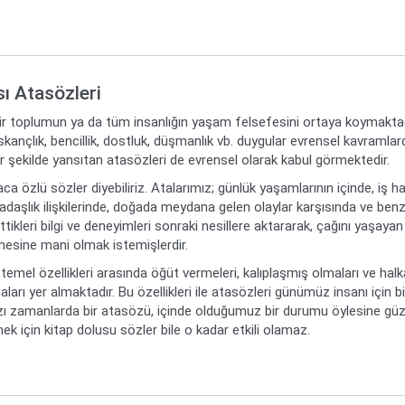
sı Atasözleri
bir toplumun ya da tüm insanlığın yaşam felsefesini ortaya koymaktadır
ıskançlık, bencillik, dostluk, düşmanlık vb. duygular evrensel kavramla
bir şekilde yansıtan atasözleri de evrensel olarak kabul görmektedir.
ca özlü sözler diyebiliriz. Atalarımız; günlük yaşamlarının içinde, iş ha
daşlık ilişkilerinde, doğada meydana gelen olaylar karşısında ve benz
ikleri bilgi ve deneyimleri sonraki nesillere aktararak, çağını yaşayan
mesine mani olmak istemişlerdir.
temel özellikleri arasında öğüt vermeleri, kalıplaşmış olmaları ve hal
aları yer almaktadır. Bu özellikleri ile atasözleri günümüz insanı için bi
zı zamanlarda bir atasözü, içinde olduğumuz bir durumu öylesine güzel
k için kitap dolusu sözler bile o kadar etkili olamaz.