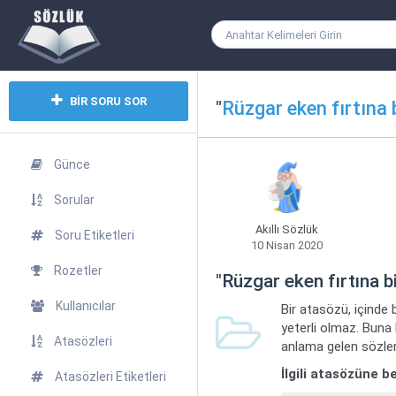
BİR SORU SOR
"
Rüzgar eken fırtına 
Günce
Sorular
Akıllı Sözlük
Soru Etiketleri
10 Nisan 2020
Rozetler
"
Rüzgar eken fırtına b
Kullanıcılar
Bir atasözü, içinde 
yeterli olmaz. Buna
Atasözleri
anlama gelen sözler
İlgili atasözüne 
Atasözleri Etiketleri