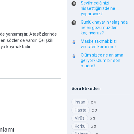
Sevilmediğinizi
hissettiğinizde ne
yaparsınız?
Günlük hayatın telaşında
neleri gözümüzden
kaçırıyoruz?
 de yansımıştır. Atasözlerinde
n sözler de vardır. Çelişkili
Maske takmak bizi
taya koymaktadır.
virüsten korur mu?
Ölüm sizce ne anlama
geliyor? Ölüm bir son
mudur?
Soru Etiketleri
İnsan
x 4
Hasta
x 3
Virüs
x 3
Korku
x 3
anlamı