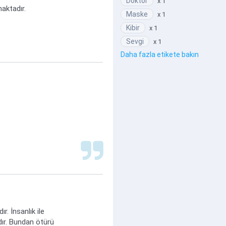
Doktor
x 1
maktadır.
Maske
x 1
Kibir
x 1
Sevgi
x 1
Daha fazla etikete bakın
. İnsanlık ile
rdır. Bundan ötürü