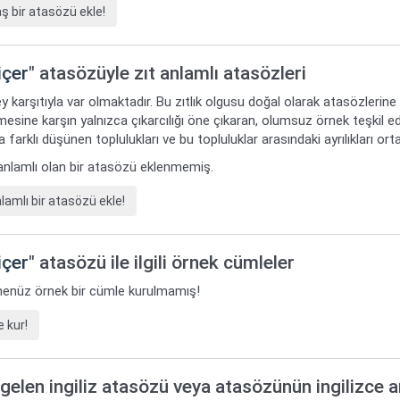
bir atasözü ekle!
içer
" atasözüyle zıt anlamlı atasözleri
y karşıtıyla var olmaktadır. Bu zıtlık olgusu doğal olarak atasözlerine
mesine karşın yalnızca çıkarcılığı öne çıkaran, olumsuz örnek teşkil ede
 farklı düşünen toplulukları ve bu topluluklar arasındaki ayrılıkları or
t anlamlı olan bir atasözü eklenmemiş.
amlı bir atasözü ekle!
içer
" atasözü ile ilgili örnek cümleler
i henüz örnek bir cümle kurulmamış!
 kur!
gelen ingiliz atasözü veya atasözünün ingilizce 