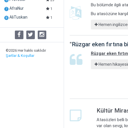
6
Bu bölümde ilgili ata
AfraNur
1
7
Bu atasözüne karşılı
AliTuskan
1
8
Hemen ingilizces
"
Rüzgar eken fırtına b
©2026 Her hakkı saklıdır
Rüzgar eken fırtın
Şartlar & Koşullar
Hemen hikayesin
Kültür Mira
Atasözleri belli 
var olan sevgi, k