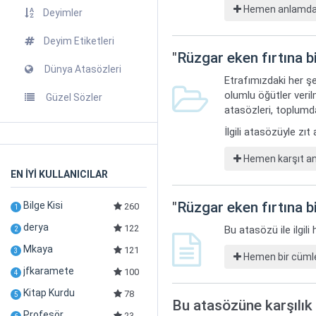
Hemen anlamdaş 
Deyimler
Deyim Etiketleri
"
Rüzgar eken fırtına b
Dünya Atasözleri
Etrafımızdaki her şe
olumlu öğütler veril
Güzel Sözler
atasözleri, toplumda
İlgili atasözüyle zı
Hemen karşıt anl
EN İYİ KULLANICILAR
"
Rüzgar eken fırtına b
Bilge Kisi
260
1
derya
122
Bu atasözü ile ilgil
2
Mkaya
121
3
Hemen bir cümle
jfkaramete
100
4
Kitap Kurdu
78
5
Bu atasözüne karşılık 
Profesör
23