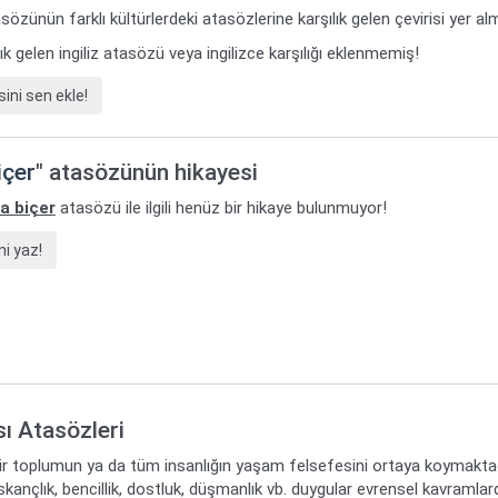
sözünün farklı kültürlerdeki atasözlerine karşılık gelen çevirisi yer al
k gelen ingiliz atasözü veya ingilizce karşılığı eklenmemiş!
ini sen ekle!
içer
" atasözünün hikayesi
a biçer
atasözü ile ilgili henüz bir hikaye bulunmuyor!
i yaz!
sı Atasözleri
bir toplumun ya da tüm insanlığın yaşam felsefesini ortaya koymaktadır
ıskançlık, bencillik, dostluk, düşmanlık vb. duygular evrensel kavramla