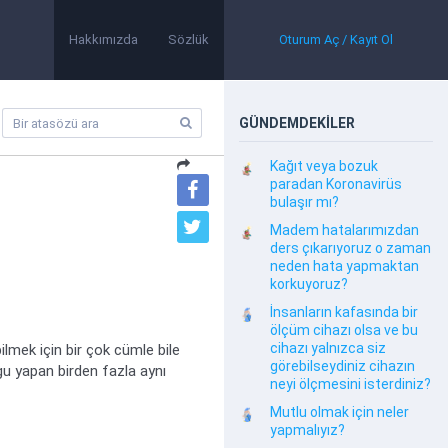
Hakkımızda
Sözlük
Oturum Aç / Kayıt Ol
GÜNDEMDEKİLER
Kağıt veya bozuk
paradan Koronavirüs
bulaşır mı?
Madem hatalarımızdan
ders çıkarıyoruz o zaman
neden hata yapmaktan
korkuyoruz?
İnsanların kafasında bir
ölçüm cihazı olsa ve bu
cihazı yalnızca siz
lmek için bir çok cümle bile
görebilseydiniz cihazın
gu yapan birden fazla aynı
neyi ölçmesini isterdiniz?
Mutlu olmak için neler
yapmalıyız?