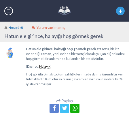
Hoşgörü
Yorum yapılmamış
Hatun ele girince, halayığı hoş görmek gerek
Hatun ele girince, halayığı hoş görmek gerek
atasözü, bir kız
evlendiği zaman, yeni evinde hizmetçi olarak çalışan diğer kadını
hoş görmelidir anlamında kullanılan bir atasözüdür.
(Dip not:
Halayık
)
Hoş görülü olmak toplumsal ilişkilerimizde daima önemli bir yer
tutmaktadır. Kim olursa olsun çevremizdeki tüm insanlara karşı
iyi davranmalıyız.
Paylaş