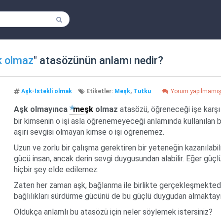
k olmaz
"
atasözünün anlamı nedir?
Aşk
-
İstekli olmak
Etiketler:
Meşk
,
Tutku
Yorum yapılmamı
Aşk olmayınca
meşk
olmaz
atasözü, öğreneceği işe karş
bir kimsenin o işi asla öğrenemeyeceği anlamında kullanılan bir
aşırı sevgisi olmayan kimse o işi öğrenemez.
Uzun ve zorlu bir çalışma gerektiren bir yeteneğin kazanılabi
gücü insan, ancak derin sevgi duygusundan alabilir. Eğer güçlü
hiçbir şey elde edilemez.
Zaten her zaman aşk, bağlanma ile birlikte gerçekleşmektedir
bağlılıkları sürdürme gücünü de bu güçlü duygudan almaktayı
Oldukça anlamlı bu atasözü için neler söylemek istersiniz?