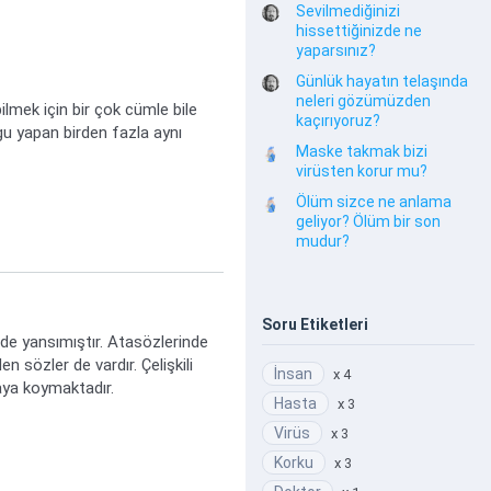
Sevilmediğinizi
hissettiğinizde ne
yaparsınız?
Günlük hayatın telaşında
neleri gözümüzden
lmek için bir çok cümle bile
kaçırıyoruz?
gu yapan birden fazla aynı
Maske takmak bizi
virüsten korur mu?
Ölüm sizce ne anlama
geliyor? Ölüm bir son
mudur?
Soru Etiketleri
 de yansımıştır. Atasözlerinde
n sözler de vardır. Çelişkili
İnsan
x 4
taya koymaktadır.
Hasta
x 3
Virüs
x 3
Korku
x 3