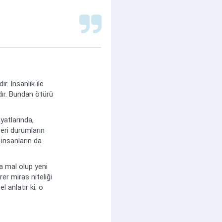
. İnsanlık ile
rdır. Bundan ötürü
yatlarında,
eri durumların
 insanların da
ka mal olup yeni
rer miras niteliği
 anlatır ki; o