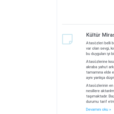
Kültür Mira
Atasözleri belli 
var olan sevgi, k
bu duyguları iyi 
Atasözlerine kısa
akraba yahut arka
tamamına elde ett
aynı yanlışa düş
Atasözlerinin en 
nesillere aktarılm
taşımaktadır. Ba
durumu tarif etme
Devamını oku »