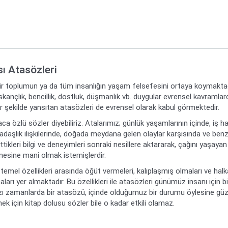
sı Atasözleri
bir toplumun ya da tüm insanlığın yaşam felsefesini ortaya koymaktadır
ıskançlık, bencillik, dostluk, düşmanlık vb. duygular evrensel kavramla
bir şekilde yansıtan atasözleri de evrensel olarak kabul görmektedir.
ca özlü sözler diyebiliriz. Atalarımız; günlük yaşamlarının içinde, iş ha
daşlık ilişkilerinde, doğada meydana gelen olaylar karşısında ve benz
ikleri bilgi ve deneyimleri sonraki nesillere aktararak, çağını yaşayan
mesine mani olmak istemişlerdir.
temel özellikleri arasında öğüt vermeleri, kalıplaşmış olmaları ve hal
aları yer almaktadır. Bu özellikleri ile atasözleri günümüz insanı için bi
zı zamanlarda bir atasözü, içinde olduğumuz bir durumu öylesine güzel
k için kitap dolusu sözler bile o kadar etkili olamaz.