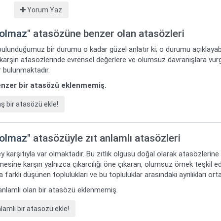
Yorum Yaz
 olmaz
" atasözüne benzer olan atasözleri
bulunduğumuz bir durumu o kadar güzel anlatır ki; o durumu açıklayabi
 karşın atasözlerinde evrensel değerlere ve olumsuz davranışlara vur
 bulunmaktadır.
benzer bir atasözü eklenmemiş.
bir atasözü ekle!
 olmaz
" atasözüyle zıt anlamlı atasözleri
y karşıtıyla var olmaktadır. Bu zıtlık olgusu doğal olarak atasözlerine
mesine karşın yalnızca çıkarcılığı öne çıkaran, olumsuz örnek teşkil ede
 farklı düşünen toplulukları ve bu topluluklar arasındaki ayrılıkları or
t anlamlı olan bir atasözü eklenmemiş.
amlı bir atasözü ekle!