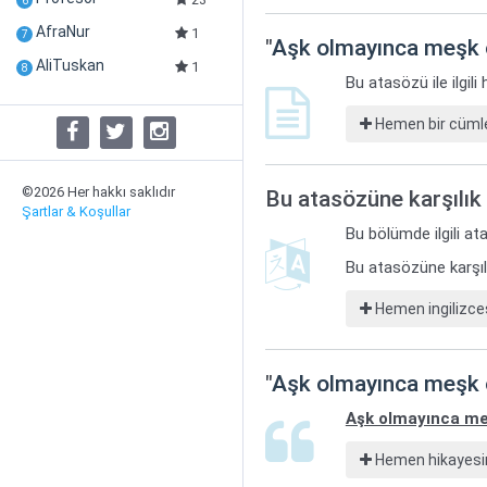
6
AfraNur
1
7
"
Aşk olmayınca meşk
AliTuskan
1
8
Bu atasözü ile ilgil
Hemen bir cümle
©2026 Her hakkı saklıdır
Bu atasözüne karşılık 
Şartlar & Koşullar
Bu bölümde ilgili ata
Bu atasözüne karşılı
Hemen ingilizces
"
Aşk olmayınca meşk
Aşk olmayınca m
Hemen hikayesin