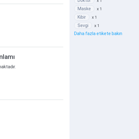
Doktor
x 1
Maske
x 1
Kibir
x 1
Sevgi
x 1
Daha fazla etikete bakın
anlamı
maktadır.