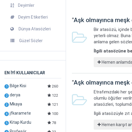
Deyimler
Deyim Etiketleri
"
Aşk olmayınca meşk
Dünya Atasözleri
Bir atasözü, içinde 
yeterli olmaz. Buna
Güzel Sözler
anlama gelen sözler
İlgili atasözüne 
Hemen anlamdaş 
EN İYİ KULLANICILAR
"
Aşk olmayınca meşk
Bilge Kisi
260
1
Etrafımızdaki her şe
derya
122
2
olumlu öğütler veril
Mkaya
atasözleri, toplumda
121
3
jfkaramete
İlgili atasözüyle zı
100
4
Kitap Kurdu
78
5
Hemen karşıt anl
Profesör
23