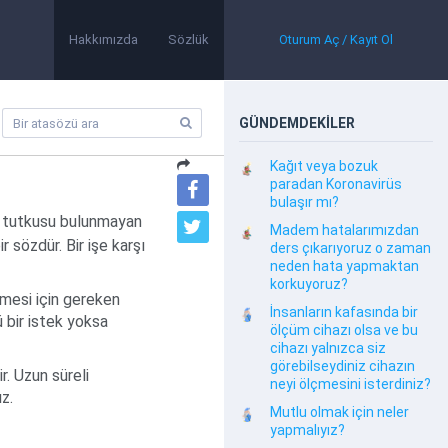
Hakkımızda
Sözlük
Oturum Aç / Kayıt Ol
GÜNDEMDEKİLER
Kağıt veya bozuk
paradan Koronavirüs
ş
bulaşır mı?
ı tutkusu bulunmayan
Madem hatalarımızdan
 sözdür. Bir işe karşı
ders çıkarıyoruz o zaman
neden hata yapmaktan
korkuyoruz?
lmesi için gereken
İnsanların kafasında bir
 bir istek yoksa
ölçüm cihazı olsa ve bu
cihazı yalnızca siz
görebilseydiniz cihazın
. Uzun süreli
neyi ölçmesini isterdiniz?
z.
Mutlu olmak için neler
yapmalıyız?