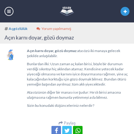
Açgözlülük
Yorum yapılmamış
Açın karnı doyar, gözü doymaz
Açın karnı doyar, gözü doymaz
atasözü iki manaya gelecek
şekilde anlaşılabilir.
Bunlardan ilki: Uzun zaman aç kalan birisi, böyle bir durumun
verdiği sıkıntıyı hiç aklından atamaz. Kendisine yetecek kadar
yiyeceği olmasına ve karnını iyice doyurmasına rağmen, yine aç
kalacağından korktuğu için gözü doymak bilmez. Bundan ötürü
yemeğin başından ayrılmaz; tüm aklı yiyecektedir.
Atasözünün diğer bir manası ise şudur: Hırslı birisi amacına
ulaşmasına rağmen bununla yetinmeyi asla bilmez.
Sizin bu konudaki düşünceleriniz nelerdir?
Paylaş