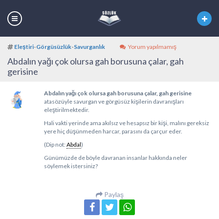
Eleştiri
-
Görgüsüzlük
-
Savurganlık
Yorum yapılmamış
Abdalın yağı çok olursa gah borusuna çalar, gah
gerisine
Abdalın yağı çok olursa gah borusuna çalar, gah gerisine
atasözüyle savurgan ve görgüsüz kişilerin davranışları
eleştirilmektedir.
Hali vakti yerinde ama akılsız ve hesapsız bir kişi, malını gereksiz
yere hiç düşünmeden harcar, parasını da çarçur eder.
(Dip not:
Abdal
)
Günümüzde de böyle davranan insanlar hakkında neler
söylemek istersiniz?
Paylaş