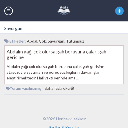
Savurgan
Etiketler:
Abdal
,
Çok
,
Savurgan
,
Tutumsuz
Abdalın yağı çok olursa gah borusuna çalar, gah
gerisine
Abdalın yağı çok olursa gah borusuna çalar, gah gerisine
atasözüyle savurgan ve görgüsüz kişilerin davranışları
eleştirilmektedir. Hali vakti yerinde ama …
Yorum yapılmamış
daha fazla oku
©2026 Her hakkı saklıdır
Şartlar & Koşullar