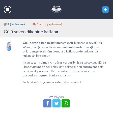
Aşk
-
Sevmek
Yorum yapılmamış
Gülü seven dikenine katlanır
Gülü seven dikenine katlanır
atasözü, bir insanın sevdiği bir
kişinin, bir işin veya bir nesnenin tüm kusurlarına rağmen
onlardan gelecek tüm sıkıntılara katlanacaktır anlamında
kullanılan bir sözdür.
İnsan başarılı olmak için uğraş verdiği bir iş ya da çok sevdiği bir
kimse yüzünden pek çok sıkıntı çekse bile bu durum onda bir
rahatsızlık yaratmaz. Kendisini her türlü rahatsız eden
durumlara rağmen bunlara katlanır.
Siz bu atasözü için neler eklemek istersiniz?
Paylaş