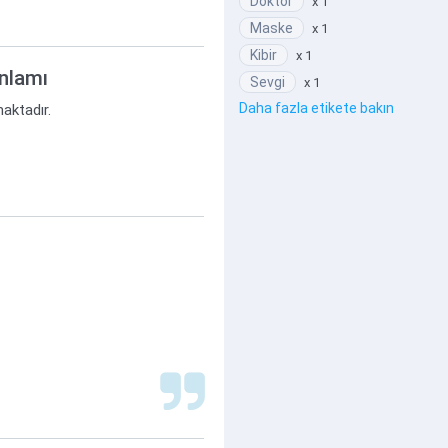
Doktor
x 1
Maske
x 1
Kibir
x 1
anlamı
Sevgi
x 1
Daha fazla etikete bakın
maktadır.