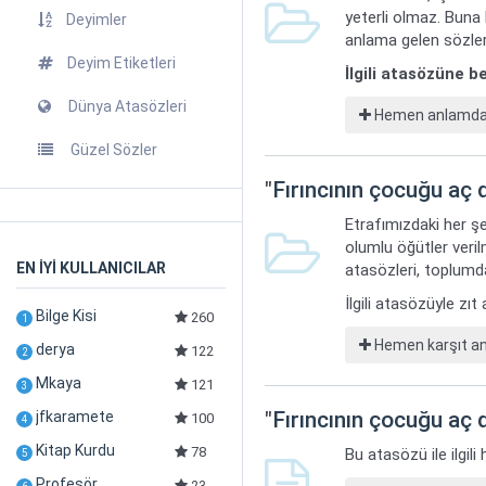
yeterli olmaz. Buna
Deyimler
anlama gelen sözler
Deyim Etiketleri
İlgili atasözüne 
Dünya Atasözleri
Hemen anlamdaş 
Güzel Sözler
"
Fırıncının çocuğu aç 
Etrafımızdaki her şe
olumlu öğütler veril
EN İYİ KULLANICILAR
atasözleri, toplumda
İlgili atasözüyle zı
Bilge Kisi
260
1
Hemen karşıt anl
derya
122
2
Mkaya
121
3
"
Fırıncının çocuğu aç 
jfkaramete
100
4
Kitap Kurdu
78
Bu atasözü ile ilgil
5
Profesör
23