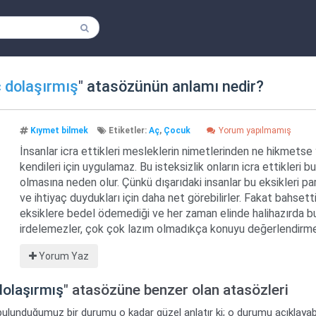
ç dolaşırmış
"
atasözünün anlamı nedir?
Kıymet bilmek
Etiketler:
Aç
,
Çocuk
Yorum yapılmamış
İnsanlar icra ettikleri mesleklerin nimetlerinden ne hikmetse
kendileri için uygulamaz. Bu isteksizlik onların icra ettikleri b
olmasına neden olur. Çünkü dışarıdaki insanlar bu eksikleri par
ve ihtiyaç duydukları için daha net görebilirler. Fakat bahsetti
eksiklere bedel ödemediği ve her zaman elinde halihazırda 
irdelemezler, çok çok lazım olmadıkça konuyu değerlendirme
Yorum Yaz
dolaşırmış
" atasözüne benzer olan atasözleri
bulunduğumuz bir durumu o kadar güzel anlatır ki; o durumu açıklayabi