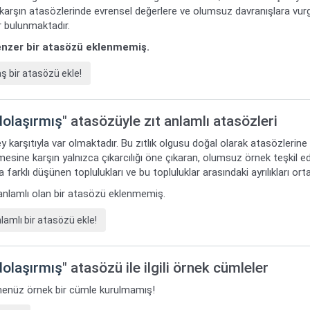
 karşın atasözlerinde evrensel değerlere ve olumsuz davranışlara vur
 bulunmaktadır.
benzer bir atasözü eklenmemiş.
bir atasözü ekle!
dolaşırmış
" atasözüyle zıt anlamlı atasözleri
y karşıtıyla var olmaktadır. Bu zıtlık olgusu doğal olarak atasözlerine
mesine karşın yalnızca çıkarcılığı öne çıkaran, olumsuz örnek teşkil ede
 farklı düşünen toplulukları ve bu topluluklar arasındaki ayrılıkları or
t anlamlı olan bir atasözü eklenmemiş.
amlı bir atasözü ekle!
dolaşırmış
" atasözü ile ilgili örnek cümleler
i henüz örnek bir cümle kurulmamış!