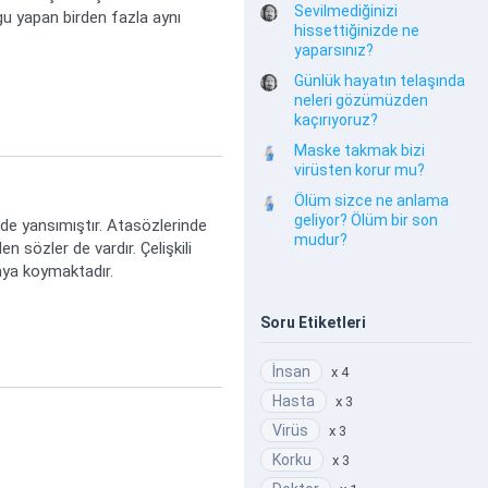
Sevilmediğinizi
gu yapan birden fazla aynı
hissettiğinizde ne
yaparsınız?
Günlük hayatın telaşında
neleri gözümüzden
kaçırıyoruz?
Maske takmak bizi
virüsten korur mu?
Ölüm sizce ne anlama
geliyor? Ölüm bir son
 de yansımıştır. Atasözlerinde
mudur?
n sözler de vardır. Çelişkili
taya koymaktadır.
Soru Etiketleri
İnsan
x 4
Hasta
x 3
Virüs
x 3
Korku
x 3