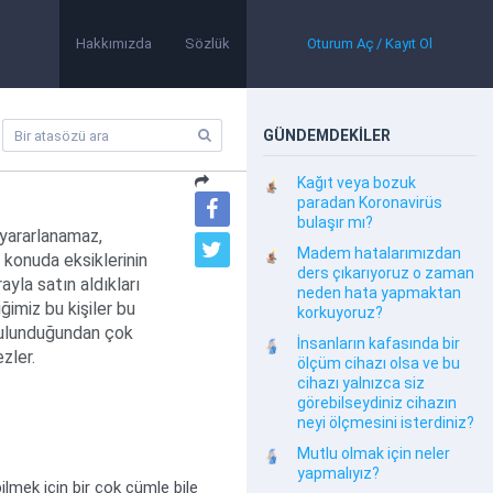
Hakkımızda
Sözlük
Oturum Aç / Kayıt Ol
GÜNDEMDEKİLER
Kağıt veya bozuk
paradan Koronavirüs
bulaşır mı?
 yararlanamaz,
Madem hatalarımızdan
u konuda eksiklerinin
ders çıkarıyoruz o zaman
ayla satın aldıkları
neden hata yapmaktan
ğimiz bu kişiler bu
korkuyoruz?
bulunduğundan çok
İnsanların kafasında bir
zler.
ölçüm cihazı olsa ve bu
cihazı yalnızca siz
görebilseydiniz cihazın
neyi ölçmesini isterdiniz?
Mutlu olmak için neler
yapmalıyız?
lmek için bir çok cümle bile