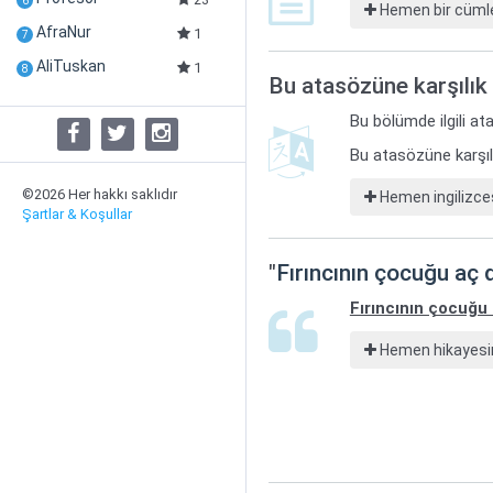
6
Hemen bir cümle
AfraNur
1
7
AliTuskan
1
8
Bu atasözüne karşılık 
Bu bölümde ilgili ata
Bu atasözüne karşılı
©2026 Her hakkı saklıdır
Hemen ingilizces
Şartlar & Koşullar
"
Fırıncının çocuğu aç 
Fırıncının çocuğu
Hemen hikayesin