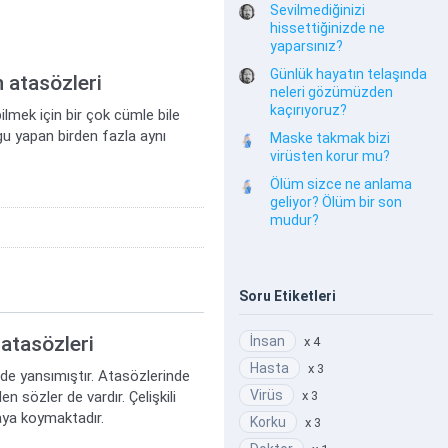
Sevilmediğinizi
hissettiğinizde ne
yaparsınız?
Günlük hayatın telaşında
 atasözleri
neleri gözümüzden
kaçırıyoruz?
lmek için bir çok cümle bile
gu yapan birden fazla aynı
Maske takmak bizi
virüsten korur mu?
Ölüm sizce ne anlama
geliyor? Ölüm bir son
mudur?
Soru Etiketleri
 atasözleri
İnsan
x 4
Hasta
x 3
 de yansımıştır. Atasözlerinde
Virüs
n sözler de vardır. Çelişkili
x 3
taya koymaktadır.
Korku
x 3