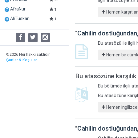
İlgili atasözüyle zı
6
AfraNur
1
7
Hemen karşıt anl
AliTuskan
1
8
"
Cahilin dostluğundan,
Bu atasözü ile ilgil
©2026 Her hakkı saklıdır
Hemen bir cümle
Şartlar & Koşullar
Bu atasözüne karşılık 
Bu bölümde ilgili ata
Bu atasözüne karşılı
Hemen ingilizces
"
Cahilin dostluğundan,