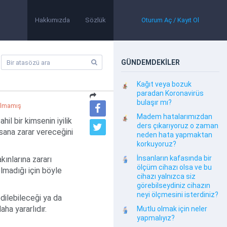
Hakkımızda
Sözlük
Oturum Aç / Kayıt Ol
GÜNDEMDEKİLER
Kağıt veya bozuk
paradan Koronavirüs
bulaşır mı?
ılmamış
Madem hatalarımızdan
hil bir kimsenin iyilik
ders çıkarıyoruz o zaman
sana zarar vereceğini
neden hata yapmaktan
korkuyoruz?
İnsanların kafasında bir
kınlarına zararı
ölçüm cihazı olsa ve bu
olmadığı için böyle
cihazı yalnızca siz
görebilseydiniz cihazın
neyi ölçmesini isterdiniz?
dilebileceği ya da
aha yararlıdır.
Mutlu olmak için neler
yapmalıyız?