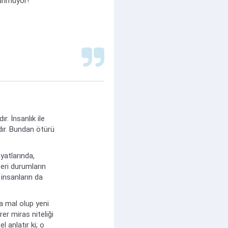
lunmuyor!
. İnsanlık ile
rdır. Bundan ötürü
yatlarında,
eri durumların
 insanların da
ka mal olup yeni
rer miras niteliği
 anlatır ki; o