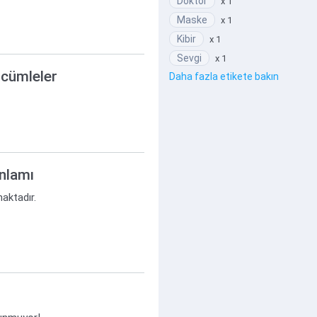
Doktor
x 1
Maske
x 1
Kibir
x 1
Sevgi
x 1
k cümleler
Daha fazla etikete bakın
anlamı
maktadır.