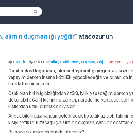
, alimin düşmanlığı yeğdir
"
atasözünün
Cahillik
Etiketler:
Alim
,
Cahil
,
Dost
,
Düşman
,
Yeğ
Yorum yap
Cahilin dostluğundan, alimin düşmanlığı yeğdir
atasözü, ca
yapayım derken insana kötülük yapabileceğini ve bunun da in
hatırlatan bir sözdür.
Cahil olan biri bilgisizliğinden ötürü, iyilik yapacağım derken ya
dokunabilir. Cahil kişinin ne zaman, nerede, ne yapacağı belli 
kişilerden uzak durmak en iyisidir.
Ancak bilgili düşmandan gelebilecek kötülük az çok tahmin e
kişiyi tetikte tutacağı için alim bir düşman, cahil bir dosttan d
Bu söze siz neler eklemek istersiniz?