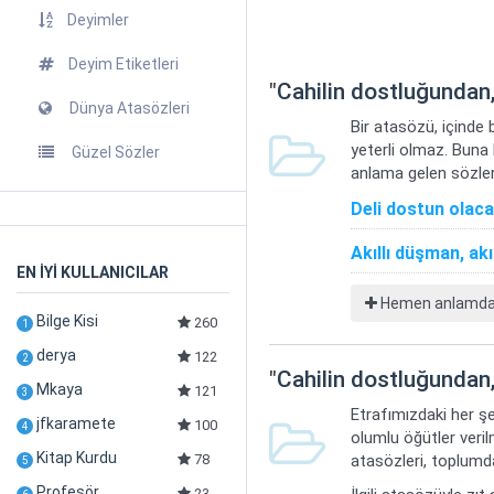
Deyimler
Deyim Etiketleri
"
Cahilin dostluğundan,
Dünya Atasözleri
Bir atasözü, içinde 
yeterli olmaz. Buna
Güzel Sözler
anlama gelen sözler
Deli dostun olaca
Akıllı düşman, akı
EN İYİ KULLANICILAR
Hemen anlamdaş 
Bilge Kisi
260
1
derya
122
2
"
Cahilin dostluğundan,
Mkaya
121
3
Etrafımızdaki her şe
jfkaramete
100
4
olumlu öğütler veril
Kitap Kurdu
atasözleri, toplumda
78
5
Profesör
23