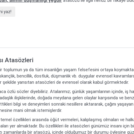
dan, alimin düşmanlığı yeğdir
atasözü ile ilgili henüz bir hikaye bu
i yaz!
sı Atasözleri
bir toplumun ya da tüm insanlığın yaşam felsefesini ortaya koymaktadır
ıskançlık, bencillik, dostluk, düşmanlık vb. duygular evrensel kavramla
bir şekilde yansıtan atasözleri de evrensel olarak kabul görmektedir.
ca özlü sözler diyebiliriz. Atalarımız; günlük yaşamlarının içinde, iş ha
daşlık ilişkilerinde, doğada meydana gelen olaylar karşısında ve benz
ikleri bilgi ve deneyimleri sonraki nesillere aktararak, çağını yaşayan
mesine mani olmak istemişlerdir.
temel özellikleri arasında öğüt vermeleri, kalıplaşmış olmaları ve hal
aları yer almaktadır. Bu özellikleri ile atasözleri günümüz insanı için bi
zı zamanlarda bir atasözü, içinde olduğumuz bir durumu öylesine güzel