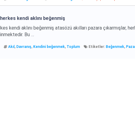
, herkes kendi aklını beğenmiş
erkes kendi aklını beğenmiş atasözü akılları pazara çıkarmışlar, he
ilinmektedir. Bu …
Akıl
,
Davranış
,
Kendini beğenmek
,
Toplum
Etiketler:
Beğenmek
,
Paza