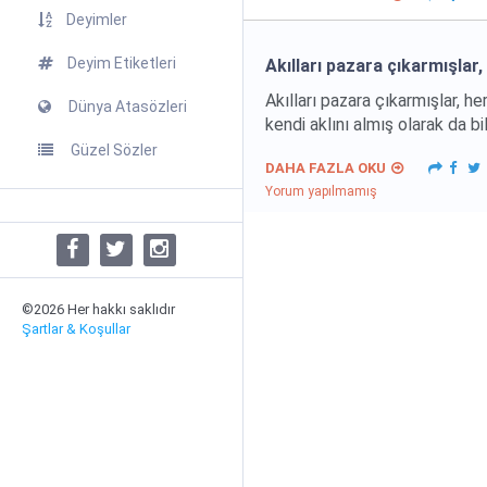
Deyimler
Deyim Etiketleri
Akılları pazara çıkarmışlar
Akılları pazara çıkarmışlar, h
Dünya Atasözleri
kendi aklını almış olarak da b
Güzel Sözler
DAHA FAZLA OKU
Yorum yapılmamış
©2026 Her hakkı saklıdır
Şartlar & Koşullar