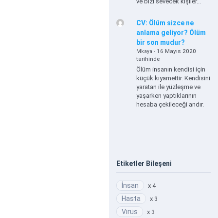
ve bizi sevecek kişiler...
CV: Ölüm sizce ne
anlama geliyor? Ölüm
bir son mudur?
- 16 Mayıs 2020
Mkaya
tarihinde
Ölüm insanın kendisi için
küçük kıyamettir. Kendisini
yaratan ile yüzleşme ve
yaşarken yaptıklarının
hesaba çekileceği andır.
Etiketler Bileşeni
İnsan
x 4
Hasta
x 3
Virüs
x 3