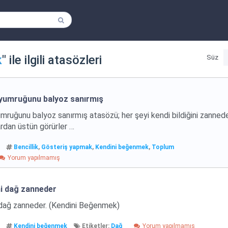
k
" ile ilgili atasözleri
Süz
yumruğunu balyoz sanırmış
ruğunu balyoz sanırmış atasözü; her şeyi kendi bildiğini zanned
lardan üstün görürler …
Bencillik
,
Gösteriş yapmak
,
Kendini beğenmek
,
Toplum
Yorum yapılmamış
ni dağ zanneder
 dağ zanneder. (Kendini Beğenmek)
Kendini beğenmek
Etiketler:
Dağ
Yorum yapılmamış