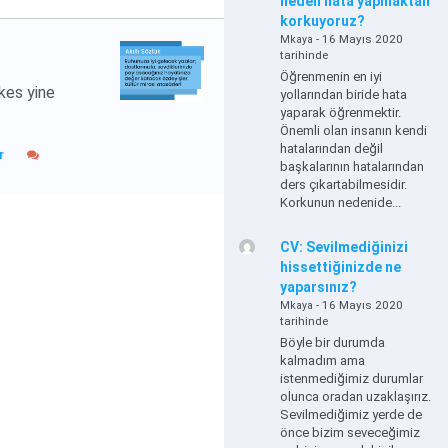
neden hata yapmaktan
korkuyoruz?
- 16 Mayıs 2020
Mkaya
tarihinde
Öğrenmenin en iyi
rkes yine
yollarından biride hata
yaparak öğrenmektir.
Önemli olan insanın kendi
hatalarından değil
r
başkalarının hatalarından
ders çıkartabilmesidir.
Korkunun nedenide...
CV: Sevilmediğinizi
hissettiğinizde ne
yaparsınız?
- 16 Mayıs 2020
Mkaya
tarihinde
Böyle bir durumda
kalmadım ama
istenmediğimiz durumlar
olunca oradan uzaklaşırız.
Sevilmediğimiz yerde de
önce bizim seveceğimiz