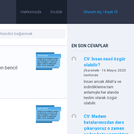
Hakkımızda
Sözlük
Oturum Aç / Kayıt Ol
EN SON CEVAPLAR
CV: İnsan nasıl özgür
olabilir?
en bencil
- 16 Mayıs 2020
jfkaramete
tarihinde
İnsan ancak Allah'a ve
indirdiklerine tam
anlamıyla her alanda
teslim olarak özgür
olabilir.
CV: Madem
hatalarımızdan ders
çıkarıyoruz o zaman