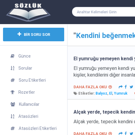
"
Kendini beğenme
BİR SORU SOR
Günce
El yumruğu yemeyen kendi 
El yumruğu yemeyen kendi yum
Sorular
kişiler, kendilerini diğer insan
Soru Etiketleri
DAHA FAZLA OKU
Rozetler
Etiketler:
Balyoz
,
El
,
Yumruk
Kullanıcılar
Alçak yerde, tepecik kendi
Atasözleri
Alçak yerde, tepecik kendini
Atasözleri Etiketleri
DAHA FAZLA OKU