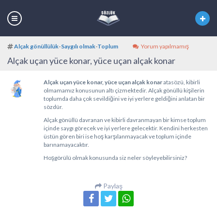
Alçak gönüllülük
-
Saygılı olmak
-
Toplum
Yorum yapılmamış
Alçak uçan yüce konar, yüce uçan alçak konar
Alçak uçan yüce konar, yüce uçan alçak konar
atasözü, kibirli
olmamamız konusunun altı çizmektedir. Alçak gönüllü kişilerin
toplumda daha çok sevildiğini ve iyi yerlere geldiğini anlatan bir
sözdür.
Alçak gönüllü davranan ve kibirli davranmayan bir kimse toplum
içinde saygı görecek ve iyi yerlere gelecektir. Kendini herkesten
üstün gören biri ise hoş karşılanmayacak ve toplum içinde
barınamayacaktır.
Hoşgörülü olmak konusunda siz neler söyleyebilirsiniz?
Paylaş