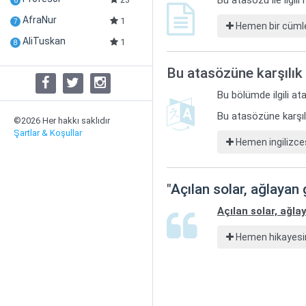
Bu atasözü ile ilgil
6
AfraNur
1
7
Hemen bir cümle
AliTuskan
1
8
Bu atasözüne karşılık 
Bu bölümde ilgili ata
Bu atasözüne karşılı
©2026 Her hakkı saklıdır
Şartlar & Koşullar
Hemen ingilizces
"
Açılan solar, ağlayan 
Açılan solar, ağla
Hemen hikayesin