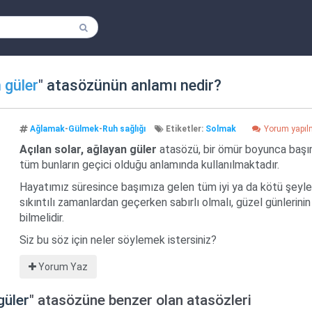
 güler
"
atasözünün anlamı nedir?
Ağlamak
-
Gülmek
-
Ruh sağlığı
Etiketler:
Solmak
Yorum yapı
Açılan solar, ağlayan güler
atasözü, bir ömür boyunca başım
tüm bunların geçici olduğu anlamında kullanılmaktadır.
Hayatımız süresince başımıza gelen tüm iyi ya da kötü şeyler 
sıkıntılı zamanlardan geçerken sabırlı olmalı, güzel günlerinin
bilmelidir.
Siz bu söz için neler söylemek istersiniz?
Yorum Yaz
güler
" atasözüne benzer olan atasözleri