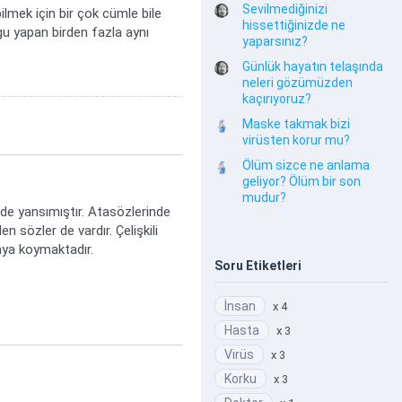
Sevilmediğinizi
lmek için bir çok cümle bile
hissettiğinizde ne
gu yapan birden fazla aynı
yaparsınız?
Günlük hayatın telaşında
neleri gözümüzden
kaçırıyoruz?
Maske takmak bizi
virüsten korur mu?
Ölüm sizce ne anlama
geliyor? Ölüm bir son
mudur?
 de yansımıştır. Atasözlerinde
n sözler de vardır. Çelişkili
taya koymaktadır.
Soru Etiketleri
İnsan
x 4
Hasta
x 3
Virüs
x 3
Korku
x 3