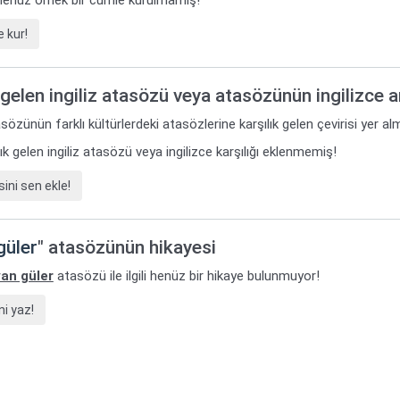
i henüz örnek bir cümle kurulmamış!
 kur!
gelen ingiliz atasözü veya atasözünün ingilizce 
sözünün farklı kültürlerdeki atasözlerine karşılık gelen çevirisi yer al
k gelen ingiliz atasözü veya ingilizce karşılığı eklenmemiş!
ini sen ekle!
güler
" atasözünün hikayesi
yan güler
atasözü ile ilgili henüz bir hikaye bulunmuyor!
i yaz!