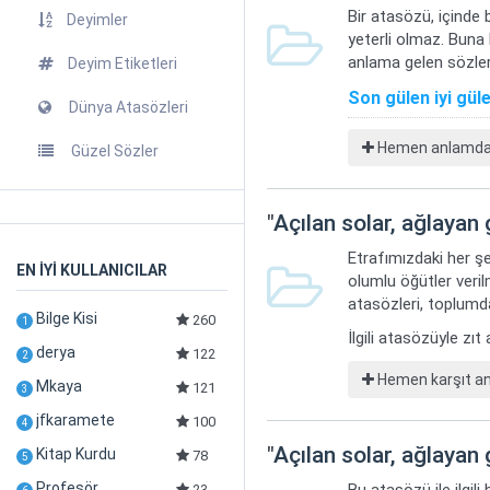
Bir atasözü, içinde 
Deyimler
yeterli olmaz. Buna
anlama gelen sözler
Deyim Etiketleri
Son gülen iyi gül
Dünya Atasözleri
Hemen anlamdaş 
Güzel Sözler
"
Açılan solar, ağlayan 
Etrafımızdaki her şe
EN İYİ KULLANICILAR
olumlu öğütler veril
atasözleri, toplumda
Bilge Kisi
260
1
İlgili atasözüyle zı
derya
122
2
Hemen karşıt anl
Mkaya
121
3
jfkaramete
100
4
"
Açılan solar, ağlayan 
Kitap Kurdu
78
5
Profesör
23