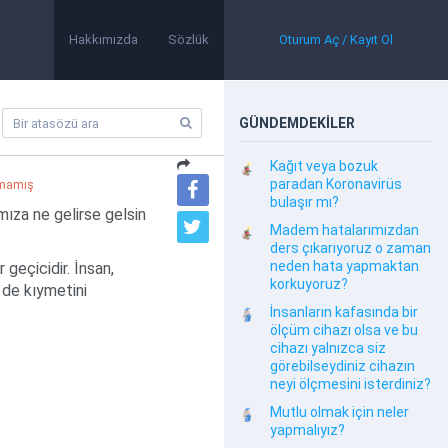
Hakkımızda
Sözlük
Oturum Aç / Kayıt Ol
GÜNDEMDEKİLER
Kağıt veya bozuk
paradan Koronavirüs
lmamış
bulaşır mı?
ıza ne gelirse gelsin
Madem hatalarımızdan
ders çıkarıyoruz o zaman
neden hata yapmaktan
geçicidir. İnsan,
korkuyoruz?
 de kıymetini
İnsanların kafasında bir
ölçüm cihazı olsa ve bu
cihazı yalnızca siz
görebilseydiniz cihazın
neyi ölçmesini isterdiniz?
Mutlu olmak için neler
yapmalıyız?