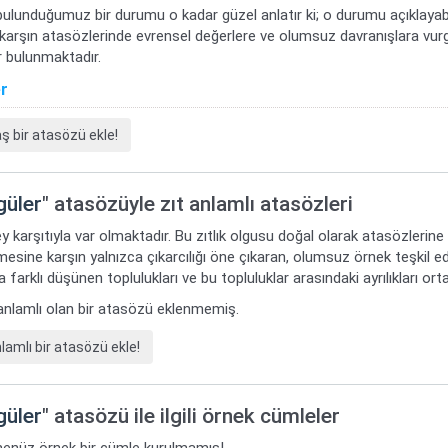
bulunduğumuz bir durumu o kadar güzel anlatır ki; o durumu açıklayabi
 karşın atasözlerinde evrensel değerlere ve olumsuz davranışlara vur
 bulunmaktadır.
er
bir atasözü ekle!
güler
" atasözüyle zıt anlamlı atasözleri
y karşıtıyla var olmaktadır. Bu zıtlık olgusu doğal olarak atasözlerine
mesine karşın yalnızca çıkarcılığı öne çıkaran, olumsuz örnek teşkil ede
 farklı düşünen toplulukları ve bu topluluklar arasındaki ayrılıkları or
t anlamlı olan bir atasözü eklenmemiş.
amlı bir atasözü ekle!
güler
" atasözü ile ilgili örnek cümleler