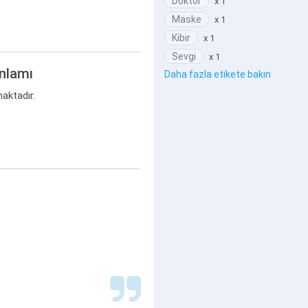
Doktor
x 1
Maske
x 1
Kibir
x 1
Sevgi
x 1
anlamı
Daha fazla etikete bakın
maktadır.