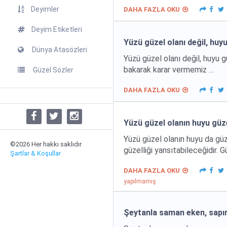
Deyimler
DAHA FAZLA OKU
Deyim Etiketleri
Yüzü güzel olanı değil, huyu
Dünya Atasözleri
Yüzü güzel olanı değil, huyu 
bakarak karar vermemiz …
Güzel Sözler
DAHA FAZLA OKU
Yüzü güzel olanın huyu güz
Yüzü güzel olanın huyu da güze
©2026 Her hakkı saklıdır
güzelliği yansıtabileceğidir. 
Şartlar & Koşullar
DAHA FAZLA OKU
yapılmamış
Şeytanla saman eken, sapını