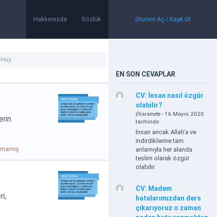
Hakkımızda
Sözlük
Oturum Aç / Kayıt Ol
EN SON CEVAPLAR
CV: İnsan nasıl özgür
olabilir?
- 16 Mayıs 2020
jfkaramete
erin
tarihinde
İnsan ancak Allah'a ve
indirdiklerine tam
ılmamış
anlamıyla her alanda
teslim olarak özgür
olabilir.
CV: Madem
i,
hatalarımızdan ders
çıkarıyoruz o zaman