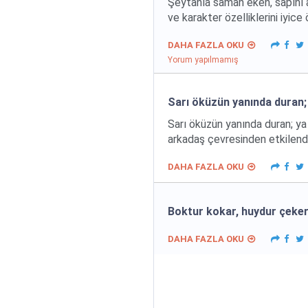
Şeytanla saman eken, sapını al
ve karakter özelliklerini iyic
DAHA FAZLA OKU
Yorum yapılmamış
Sarı öküzün yanında duran;
Sarı öküzün yanında duran; ya
arkadaş çevresinden etkilendi
DAHA FAZLA OKU
Boktur kokar, huydur çeke
DAHA FAZLA OKU