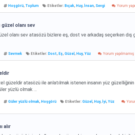
Hoşgörü
,
Toplum
Etiketler:
Bıçak
,
Huy
,
İnsan
,
Sevgi
Yorum yap
 güzel olanı sev
güzel olanı sev atasözü bizlere eş, dost ve arkadaş seçerken dış
Sevmek
Etiketler:
Dost
,
Eş
,
Güzel
,
Huy
,
Yüz
Yorum yapılmamış
eldir
l güzeldir atasözü ile anlatılmak istenen insanın yüz güzelliğinin 
Güler yüzlü olmak …
Güler yüzlü olmak
,
Hoşgörü
Etiketler:
Güzel
,
Huy
,
İyi
,
Yüz
Yor
 alır