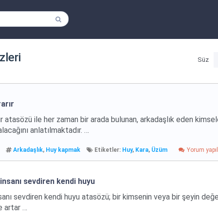
zleri
Süz
arır
atasözü ile her zaman bir arada bulunan, arkadaşlık eden kimsel
 alacağını anlatılmaktadır. …
Arkadaşlık
,
Huy kapmak
Etiketler:
Huy
,
Kara
,
Üzüm
Yorum yap
 insanı sevdiren kendi huyu
sanı sevdiren kendi huyu atasözü; bir kimsenin veya bir şeyin değer
e artar …