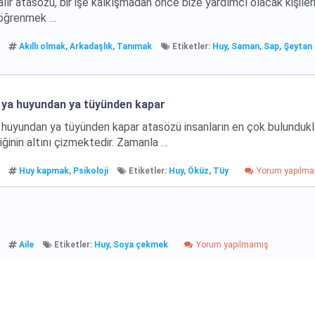
ır atasözü, bir işe kalkışmadan önce bize yardımcı olacak kişilerin
e öğrenmek …
Akıllı olmak
,
Arkadaşlık
,
Tanımak
Etiketler:
Huy
,
Saman
,
Sap
,
Şeytan
 ya huyundan ya tüyünden kapar
 huyundan ya tüyünden kapar atasözü insanların en çok bulundukl
ğinin altını çizmektedir. Zamanla …
Huy kapmak
,
Psikoloji
Etiketler:
Huy
,
Öküz
,
Tüy
Yorum yapılm
r
Aile
Etiketler:
Huy
,
Soya çekmek
Yorum yapılmamış