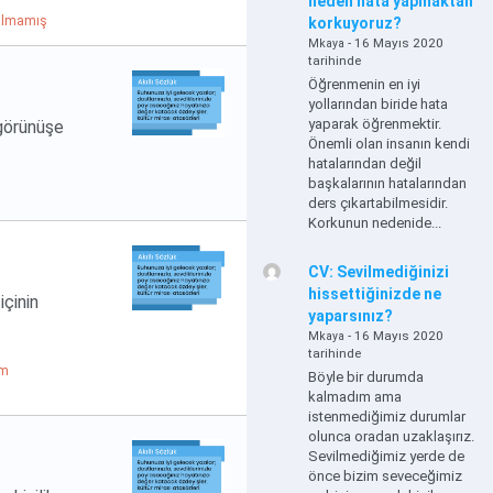
neden hata yapmaktan
ılmamış
korkuyoruz?
- 16 Mayıs 2020
Mkaya
tarihinde
Öğrenmenin en iyi
yollarından biride hata
yaparak öğrenmektir.
 görünüşe
Önemli olan insanın kendi
hatalarından değil
başkalarının hatalarından
ders çıkartabilmesidir.
Korkunun nedenide...
CV: Sevilmediğinizi
hissettiğinizde ne
içinin
yaparsınız?
- 16 Mayıs 2020
Mkaya
tarihinde
um
Böyle bir durumda
kalmadım ama
istenmediğimiz durumlar
olunca oradan uzaklaşırız.
Sevilmediğimiz yerde de
önce bizim seveceğimiz