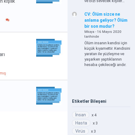
 kişilik
ve bizi sevecek kişiler...
CV: Ölüm sizce ne
anlama geliyor? Ölüm
bir son mudur?
- 16 Mayıs 2020
Mkaya
tarihinde
Ölüm insanın kendisi için
küçük kıyamettir. Kendisini
arı
yaratan ile yüzleşme ve
yaşarken yaptıklarının
hesaba çekileceği andır.
amış
Etiketler Bileşeni
İnsan
x 4
Hasta
x 3
Virüs
x 3