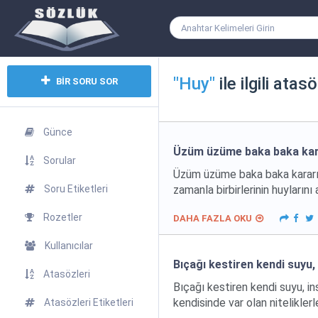
"Huy"
ile ilgili atasö
BİR SORU SOR
Günce
Üzüm üzüme baka baka kar
Sorular
Üzüm üzüme baka baka kararır 
Soru Etiketleri
zamanla birbirlerinin huylarını
Rozetler
DAHA FAZLA OKU
Kullanıcılar
Bıçağı kestiren kendi suyu,
Atasözleri
Bıçağı kestiren kendi suyu, in
kendisinde var olan niteliklerl
Atasözleri Etiketleri