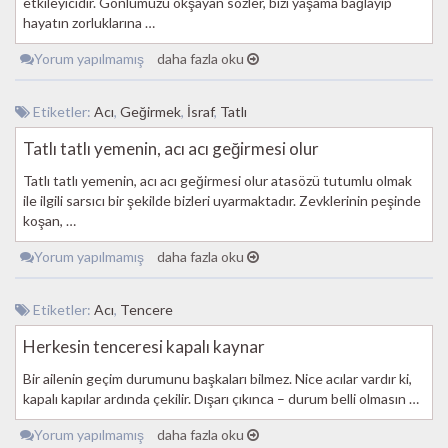
etkileyicidir. Gönlümüzü okşayan sözler, bizi yaşama bağlayıp
hayatın zorluklarına …
Yorum yapılmamış
daha fazla oku
Etiketler:
Acı
,
Geğirmek
,
İsraf
,
Tatlı
Tatlı tatlı yemenin, acı acı geğirmesi olur
Tatlı tatlı yemenin, acı acı geğirmesi olur atasözü tutumlu olmak
ile ilgili sarsıcı bir şekilde bizleri uyarmaktadır. Zevklerinin peşinde
koşan, …
Yorum yapılmamış
daha fazla oku
Etiketler:
Acı
,
Tencere
Herkesin tenceresi kapalı kaynar
Bir ailenin geçim durumunu başkaları bilmez. Nice acılar vardır ki,
kapalı kapılar ardında çekilir. Dışarı çıkınca – durum belli olmasın …
Yorum yapılmamış
daha fazla oku