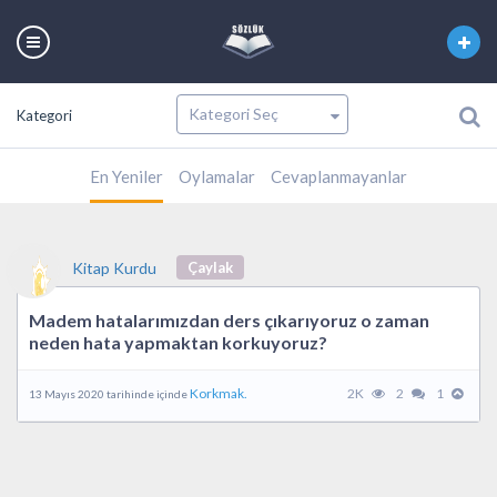
Kategori
En Yeniler
Oylamalar
Cevaplanmayanlar
Kitap Kurdu
Çaylak
Madem hatalarımızdan ders çıkarıyoruz o zaman
neden hata yapmaktan korkuyoruz?
Korkmak.
2K
2
1
13 Mayıs 2020 tarihinde içinde