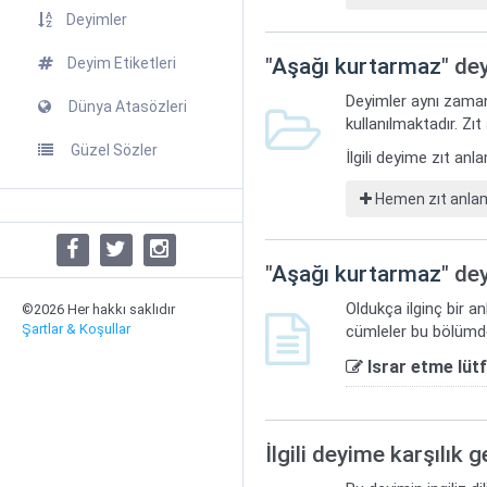
Deyimler
"
Aşağı kurtarmaz
" de
Deyim Etiketleri
Deyimler aynı zaman
Dünya Atasözleri
kullanılmaktadır. Zıt
Güzel Sözler
İlgili deyime zıt an
Hemen zıt anlaml
"
Aşağı kurtarmaz
" dey
Oldukça ilginç bir a
©2026 Her hakkı saklıdır
Şartlar & Koşullar
cümleler bu bölümde
Israr etme lüt
İlgili deyime karşılık 