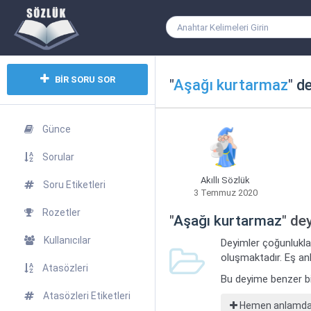
BİR SORU SOR
"
Aşağı kurtarmaz
"
de
Günce
Sorular
Akıllı Sözlük
Soru Etiketleri
3 Temmuz 2020
Rozetler
"
Aşağı kurtarmaz
" de
Kullanıcılar
Deyimler çoğunlukla
oluşmaktadır. Eş anl
Atasözleri
Bu deyime benzer b
Atasözleri Etiketleri
Hemen anlamdaş 