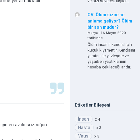
lümde yer almaktadır.
ve bizi sevecek kişiler...
CV: Ölüm sizce ne
anlama geliyor? Ölüm
bir son mudur?
- 16 Mayıs 2020
Mkaya
tarihinde
Ölüm insanın kendisi için
küçük kıyamettir. Kendisini
yaratan ile yüzleşme ve
yaşarken yaptıklarının
hesaba çekileceği andır.
Etiketler Bileşeni
İnsan
x 4
 için en az iki sözcüğün
Hasta
x 3
Virüs
x 3