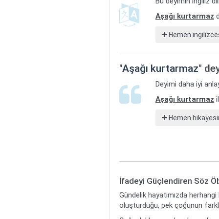
Bu deyimin ingiliz d
Aşağı kurtarmaz
d
Hemen ingilizces
"
Aşağı kurtarmaz
" de
Deyimi daha iyi anla
Aşağı kurtarmaz
i
Hemen hikayesin
İfadeyi Güçlendiren Söz Öb
Gündelik hayatımızda herhangi b
oluşturduğu, pek çoğunun farklı 