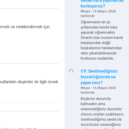
neden hata yapmaktan
korkuyoruz?
- 16 Mayıs 2020
Mkaya
tarihinde
Öğrenmenin en iyi
irmek ve renklendirmek için
yollarından biride hata
yaparak öğrenmektir.
Önemli olan insanın kendi
hatalarından değil
başkalarının hatalarından
ders çıkartabilmesidir.
Korkunun nedenide...
CV: Sevilmediğinizi
hissettiğinizde ne
anılan deyimler ile ilgili örnek
yaparsınız?
- 16 Mayıs 2020
Mkaya
tarihinde
Böyle bir durumda
kalmadım ama
istenmediğimiz durumlar
olunca oradan uzaklaşırız.
Sevilmediğimiz yerde de
önce bizim seveceğimiz