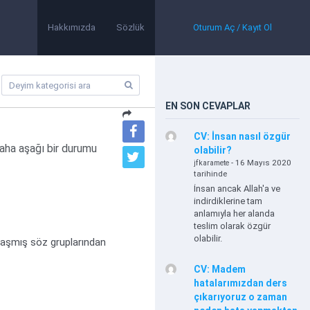
Hakkımızda
Sözlük
Oturum Aç / Kayıt Ol
EN SON CEVAPLAR
CV: İnsan nasıl özgür
aha aşağı bir durumu
olabilir?
- 16 Mayıs 2020
jfkaramete
tarihinde
İnsan ancak Allah'a ve
indirdiklerine tam
anlamıyla her alanda
teslim olarak özgür
olabilir.
plaşmış söz gruplarından
CV: Madem
hatalarımızdan ders
çıkarıyoruz o zaman