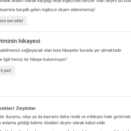
ilindeki anlam olarak karşılığı veya ingilizceki benzer olan deyim bu bö
eyimine karşılık gelen ingilizce deyim eklenmemiş!
ini sen ekle!
yiminin hikayesi
yabilmenizi sağlayacak olan kısa hikayeler burada yer almaktadır.
le ilgili henüz bir hikaye bulunmuyor!
i yaz!
ekleri: Deyimler
ir durumu, olayı ya da kavramı daha renkli ve etkileyici hale getirmek
anlama geldiği kelime öbekleri deyim olarak kabul edilir.