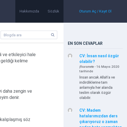
Hakkımızda
Sözlük
Oturum Aç / Kayıt Ol
EN SON CEVAPLAR
 ve etkileyici hale
CV: İnsan nasıl özgür
 geldiği kelime
olabilir?
- 16 Mayıs 2020
jfkaramete
tarihinde
İnsan ancak Allah'a ve
indirdiklerine tam
anlamıyla her alanda
yi daha zengin ve
teslim olarak özgür
eyim denir.
olabilir.
CV: Madem
hatalarımızdan ders
 kalıplaşmış söz
çıkarıyoruz o zaman