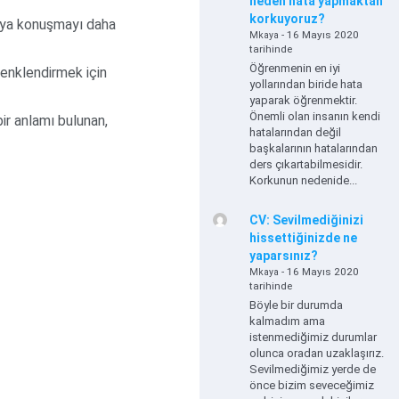
neden hata yapmaktan
korkuyoruz?
veya konuşmayı daha
- 16 Mayıs 2020
Mkaya
tarihinde
Öğrenmenin en iyi
renklendirmek için
yollarından biride hata
yaparak öğrenmektir.
Önemli olan insanın kendi
bir anlamı bulunan,
hatalarından değil
başkalarının hatalarından
ders çıkartabilmesidir.
Korkunun nedenide...
CV: Sevilmediğinizi
hissettiğinizde ne
yaparsınız?
- 16 Mayıs 2020
Mkaya
tarihinde
Böyle bir durumda
kalmadım ama
istenmediğimiz durumlar
olunca oradan uzaklaşırız.
Sevilmediğimiz yerde de
önce bizim seveceğimiz