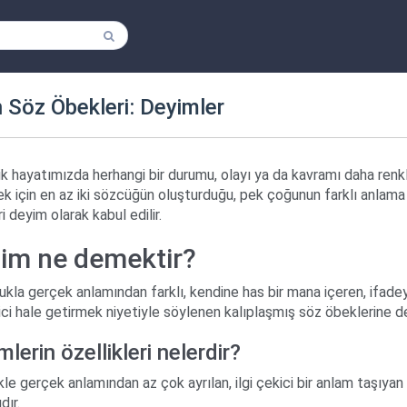
n Söz Öbekleri: Deyimler
k hayatımızda herhangi bir durumu, olayı ya da kavramı daha renkli
k için en az iki sözcüğün oluşturduğu, pek çoğunun farklı anlama
i deyim olarak kabul edilir.
im ne demektir?
kla gerçek anlamından farklı, kendine has bir mana içeren, ifade
ici hale getirmek niyetiyle söylenen kalıplaşmış söz öbeklerine d
lerin özellikleri nelerdir?
kle gerçek anlamından az çok ayrılan, ilgi çekici bir anlam taşıyan
dır.