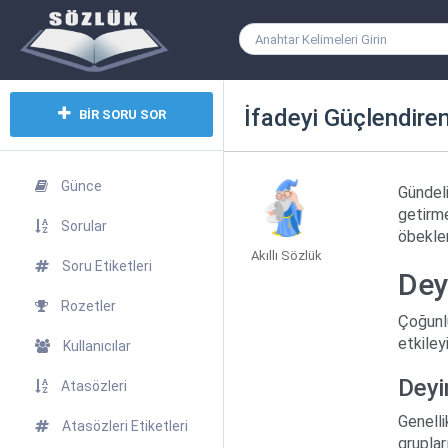
İfadeyi Güçlendire
BİR SORU SOR
Günce
Gündeli
getirme
Sorular
öbekler
Akıllı Sözlük
Soru Etiketleri
Dey
Rozetler
Çoğunlu
etkiley
Kullanıcılar
Deyim
Atasözleri
Genelli
Atasözleri Etiketleri
grupları