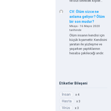
ve bizi sevecek kişiler...
CV: Ölüm sizce ne
anlama geliyor? Ölüm
bir son mudur?
- 16 Mayıs 2020
Mkaya
tarihinde
Ölüm insanın kendisi için
küçük kıyamettir. Kendisini
yaratan ile yüzleşme ve
yaşarken yaptıklarının
hesaba çekileceği andır.
Etiketler Bileşeni
İnsan
x 4
Hasta
x 3
Virüs
x 3