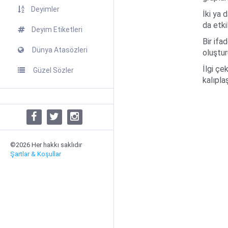
Deyimler
İki ya 
da etkil
Deyim Etiketleri
Bir ifa
Dünya Atasözleri
oluştur
İlgi çe
Güzel Sözler
kalıpla
©2026 Her hakkı saklıdır
Şartlar & Koşullar