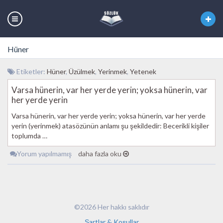
Hüner
Etiketler:
Hüner
,
Üzülmek
,
Yerinmek
,
Yetenek
Varsa hünerin, var her yerde yerin; yoksa hünerin, var
her yerde yerin
Varsa hünerin, var her yerde yerin; yoksa hünerin, var her yerde
yerin (yerinmek) atasözünün anlamı şu şekildedir: Becerikli kişiler
toplumda …
Yorum yapılmamış
daha fazla oku
©2026 Her hakkı saklıdır
Şartlar & Koşullar