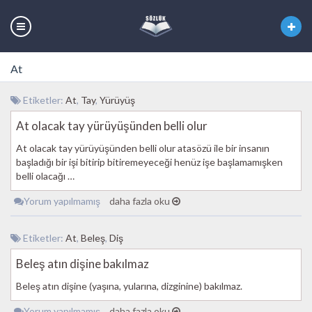
At
Etiketler:
At
,
Tay
,
Yürüyüş
At olacak tay yürüyüşünden belli olur
At olacak tay yürüyüşünden belli olur atasözü ile bir insanın
başladığı bir işi bitirip bitiremeyeceği henüz işe başlamamışken
belli olacağı …
Yorum yapılmamış
daha fazla oku
Etiketler:
At
,
Beleş
,
Diş
Beleş atın dişine bakılmaz
Beleş atın dişine (yaşına, yularına, dizginine) bakılmaz.
Yorum yapılmamış
daha fazla oku