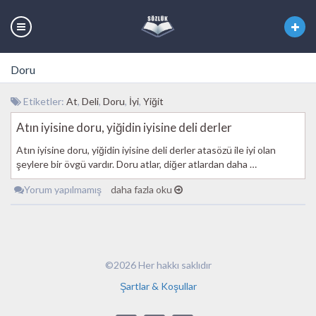
Doru
Etiketler:
At
,
Deli
,
Doru
,
İyi
,
Yiğit
Atın iyisine doru, yiğidin iyisine deli derler
Atın iyisine doru, yiğidin iyisine deli derler atasözü ile iyi olan
şeylere bir övgü vardır. Doru atlar, diğer atlardan daha …
Yorum yapılmamış
daha fazla oku
©2026 Her hakkı saklıdır
Şartlar & Koşullar