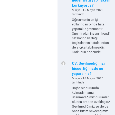
neden hata yapmaktan
korkuyoruz?
- 16 Mayıs 2020
Mkaya
tarihinde
Öğrenmenin en iyi
yollarından biride hata
yaparak öğrenmektir.
Önemli olan insanın kendi
hatalarından değil
başkalarının hatalarından
ders çıkartabilmesidir.
Korkunun nedenide...
CV: Sevilmediğinizi
hissettiğinizde ne
yaparsınız?
- 16 Mayıs 2020
Mkaya
tarihinde
Böyle bir durumda
kalmadım ama
istenmediğimiz durumlar
olunca oradan uzaklaşırız.
Sevilmediğimiz yerde de
önce bizim seveceğimiz