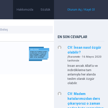
Hakkımızda
Sözlük
Oturum Aç / Kayıt Ol
EN SON CEVAPLAR
CV: İnsan nasıl özgür
olabilir?
- 16 Mayıs 2020
jfkaramete
tarihinde
İnsan ancak Allah'a ve
indirdiklerine tam
anlamıyla her alanda
teslim olarak özgür
olabilir.
CV: Madem
hatalarımızdan ders
çıkarıyoruz o zaman