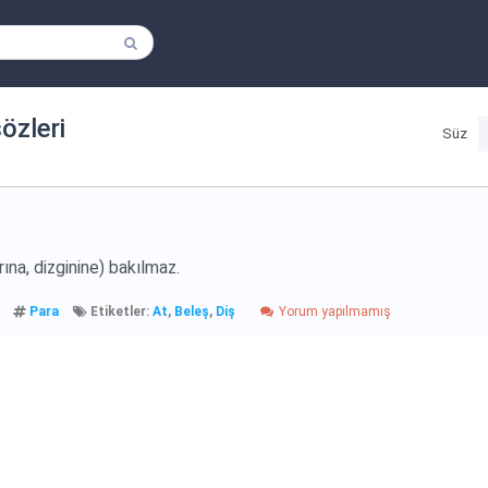
sözleri
Süz
rına, dizginine) bakılmaz.
Para
Etiketler:
At
,
Beleş
,
Diş
Yorum yapılmamış