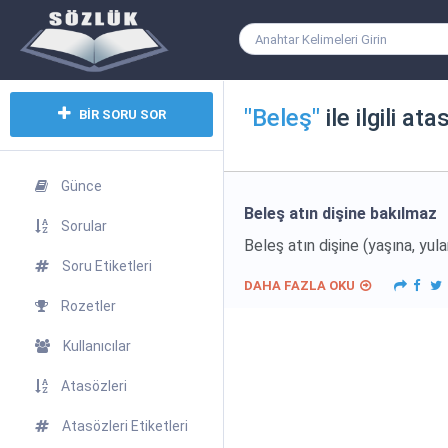
"Beleş"
ile ilgili ata
BİR SORU SOR
Günce
Beleş atın dişine bakılmaz
Sorular
Beleş atın dişine (yaşına, yula
Soru Etiketleri
DAHA FAZLA OKU
Rozetler
Kullanıcılar
Atasözleri
Atasözleri Etiketleri