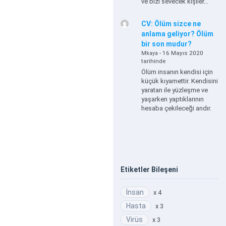
ve bizi sevecek kişiler...
CV: Ölüm sizce ne
anlama geliyor? Ölüm
bir son mudur?
- 16 Mayıs 2020
Mkaya
tarihinde
Ölüm insanın kendisi için
küçük kıyamettir. Kendisini
yaratan ile yüzleşme ve
yaşarken yaptıklarının
hesaba çekileceği andır.
Etiketler Bileşeni
İnsan
x 4
Hasta
x 3
Virüs
x 3