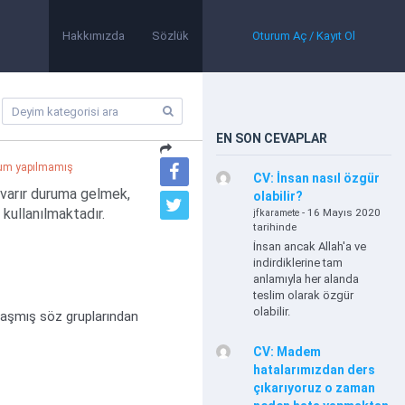
Hakkımızda
Sözlük
Oturum Aç / Kayıt Ol
EN SON CEVAPLAR
um yapılmamış
CV: İnsan nasıl özgür
lvarır duruma gelmek,
olabilir?
 kullanılmaktadır.
- 16 Mayıs 2020
jfkaramete
tarihinde
İnsan ancak Allah'a ve
indirdiklerine tam
anlamıyla her alanda
teslim olarak özgür
olabilir.
plaşmış söz gruplarından
CV: Madem
hatalarımızdan ders
çıkarıyoruz o zaman