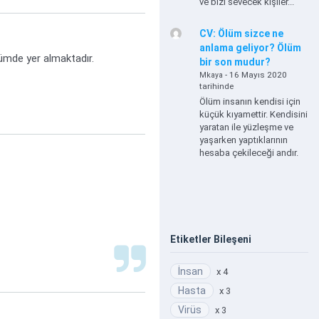
ve bizi sevecek kişiler...
CV: Ölüm sizce ne
anlama geliyor? Ölüm
lümde yer almaktadır.
bir son mudur?
- 16 Mayıs 2020
Mkaya
tarihinde
Ölüm insanın kendisi için
küçük kıyamettir. Kendisini
yaratan ile yüzleşme ve
yaşarken yaptıklarının
hesaba çekileceği andır.
Etiketler Bileşeni
İnsan
x 4
Hasta
x 3
Virüs
x 3