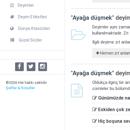
Deyimler
"
Ayağa düşmek
" deyi
Deyim Etiketleri
Deyimler aynı zaman
Dünya Atasözleri
kullanılmaktadır. Zıt
Güzel Sözler
İlgili deyime zıt an
Hemen zıt anlaml
"
Ayağa düşmek
" deyim
Oldukça ilginç bir a
©2026 Her hakkı saklıdır
Şartlar & Koşullar
cümleler bu bölümde
Günümüzde nal
Eskiden çok ze
Hiç boşuna se