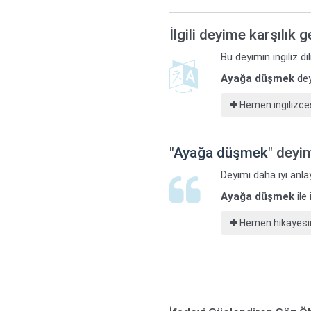
İlgili deyime karşılık 
Bu deyimin ingiliz d
Ayağa düşmek
dey
Hemen ingilizces
"
Ayağa düşmek
" deyi
Deyimi daha iyi anla
Ayağa düşmek
ile
Hemen hikayesin