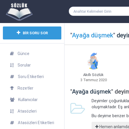
BİR SORU SOR
"
Ayağa düşmek
"
deyi
Günce
Sorular
Akıllı Sözlük
Soru Etiketleri
3 Temmuz 2020
Rozetler
"
Ayağa düşmek
" deyi
Kullanıcılar
Deyimler çoğunlukla
oluşmaktadır. Eş anl
Atasözleri
Bu deyime benzer b
Atasözleri Etiketleri
Hemen anlamdaş 