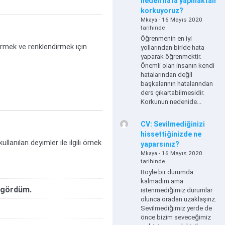
neden hata yapmaktan
korkuyoruz?
- 16 Mayıs 2020
Mkaya
tarihinde
Öğrenmenin en iyi
irmek ve renklendirmek için
yollarından biride hata
yaparak öğrenmektir.
Önemli olan insanın kendi
hatalarından değil
başkalarının hatalarından
ders çıkartabilmesidir.
Korkunun nedenide...
CV: Sevilmediğinizi
hissettiğinizde ne
anılan deyimler ile ilgili örnek
yaparsınız?
- 16 Mayıs 2020
Mkaya
tarihinde
Böyle bir durumda
kalmadım ama
e gördüm.
istenmediğimiz durumlar
olunca oradan uzaklaşırız.
Sevilmediğimiz yerde de
önce bizim seveceğimiz