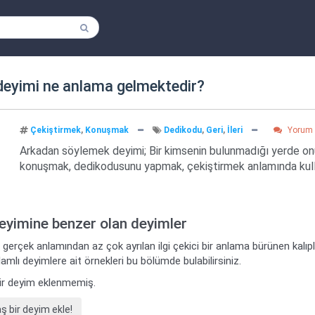
eyimi ne anlama gelmektedir?
Çekiştirmek
,
Konuşmak
Dedikodu
,
Geri
,
İleri
Yorum 
Arkadan söylemek deyimi; Bir kimsenin bulunmadığı yerde onun
konuşmak, dedikodusunu yapmak, çekiştirmek anlamında kull
deyimine benzer olan deyimler
 gerçek anlamından az çok ayrılan ilgi çekici bir anlama bürünen kalı
amlı deyimlere ait örnekleri bu bölümde bulabilirsiniz.
ir deyim eklenmemiş.
bir deyim ekle!