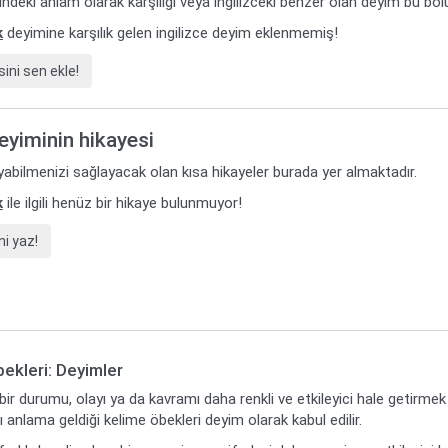
ilindeki anlam olarak karşılığı veya ingilizceki benzer olan deyim bu bö
k
deyimine karşılık gelen ingilizce deyim eklenmemiş!
ini sen ekle!
deyiminin hikayesi
yabilmenizi sağlayacak olan kısa hikayeler burada yer almaktadır.
k
ile ilgili henüz bir hikaye bulunmuyor!
i yaz!
ekleri: Deyimler
ir durumu, olayı ya da kavramı daha renkli ve etkileyici hale getirmek
anlama geldiği kelime öbekleri deyim olarak kabul edilir.