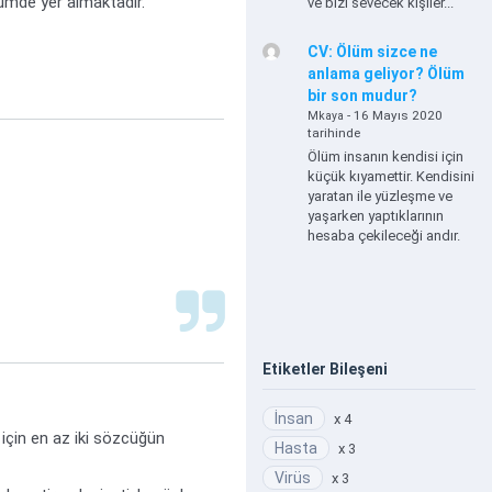
lümde yer almaktadır.
ve bizi sevecek kişiler...
CV: Ölüm sizce ne
anlama geliyor? Ölüm
bir son mudur?
- 16 Mayıs 2020
Mkaya
tarihinde
Ölüm insanın kendisi için
küçük kıyamettir. Kendisini
yaratan ile yüzleşme ve
yaşarken yaptıklarının
hesaba çekileceği andır.
Etiketler Bileşeni
İnsan
x 4
 için en az iki sözcüğün
Hasta
x 3
Virüs
x 3