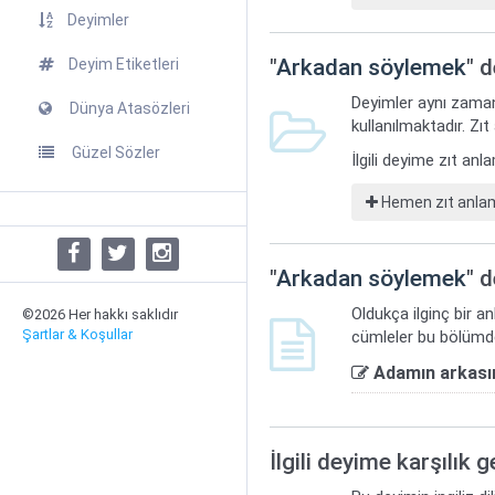
Deyimler
"
Arkadan söylemek
" 
Deyim Etiketleri
Deyimler aynı zaman
Dünya Atasözleri
kullanılmaktadır. Zıt
Güzel Sözler
İlgili deyime zıt an
Hemen zıt anlaml
"
Arkadan söylemek
" d
Oldukça ilginç bir a
©2026 Her hakkı saklıdır
Şartlar & Koşullar
cümleler bu bölümde
Adamın arkası
İlgili deyime karşılık 