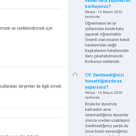
neden hata yapmaktan
korkuyoruz?
- 16 Mayıs 2020
Mkaya
tarihinde
Öğrenmenin en iyi
irmek ve renklendirmek için
yollarından biride hata
yaparak öğrenmektir.
Önemli olan insanın kendi
hatalarından değil
başkalarının hatalarından
ders çıkartabilmesidir.
Korkunun nedenide...
CV: Sevilmediğinizi
hissettiğinizde ne
anılan deyimler ile ilgili örnek
yaparsınız?
- 16 Mayıs 2020
Mkaya
tarihinde
Böyle bir durumda
kalmadım ama
istenmediğimiz durumlar
olunca oradan uzaklaşırız.
Sevilmediğimiz yerde de
önce bizim seveceğimiz