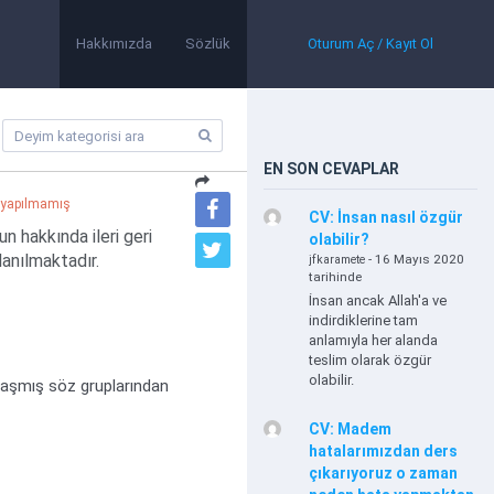
Hakkımızda
Sözlük
Oturum Aç / Kayıt Ol
EN SON CEVAPLAR
yapılmamış
CV: İnsan nasıl özgür
 hakkında ileri geri
olabilir?
anılmaktadır.
- 16 Mayıs 2020
jfkaramete
tarihinde
İnsan ancak Allah'a ve
indirdiklerine tam
anlamıyla her alanda
teslim olarak özgür
olabilir.
plaşmış söz gruplarından
CV: Madem
hatalarımızdan ders
çıkarıyoruz o zaman