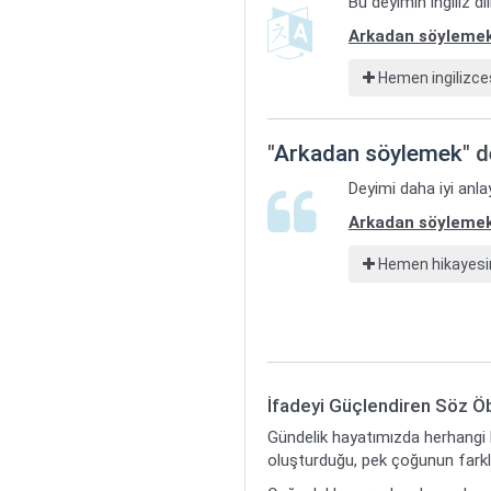
Bu deyimin ingiliz d
Arkadan söyleme
Hemen ingilizces
"
Arkadan söylemek
" 
Deyimi daha iyi anla
Arkadan söyleme
Hemen hikayesin
İfadeyi Güçlendiren Söz Öb
Gündelik hayatımızda herhangi b
oluşturduğu, pek çoğunun farklı 