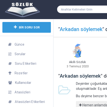
BİR SORU SOR
"
Arkadan söylemek
"
d
Günce
Sorular
Akıllı Sözlük
Soru Etiketleri
3 Temmuz 2020
Rozetler
"
Arkadan söylemek
" 
Kullanıcılar
Deyimler çoğunlukla
oluşmaktadır. Eş anl
Atasözleri
Bu deyime benzer b
Atasözleri Etiketleri
Hemen anlamdaş 