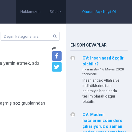
Hakkımızda
Sözlük
Oturum Aç / Kayıt Ol
EN SON CEVAPLAR
CV: İnsan nasıl özgür
a yemin etmek, söz
olabilir?
- 16 Mayıs 2020
jfkaramete
tarihinde
İnsan ancak Allah'a ve
indirdiklerine tam
anlamıyla her alanda
teslim olarak özgür
olabilir.
plaşmış söz gruplarından
CV: Madem
hatalarımızdan ders
çıkarıyoruz o zaman