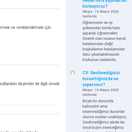
neden hata yapmaktan
korkuyoruz?
- 16 Mayıs 2020
Mkaya
tarihinde
Öğrenmenin en iyi
irmek ve renklendirmek için
yollarından biride hata
yaparak öğrenmektir.
Önemli olan insanın kendi
hatalarından değil
başkalarının hatalarından
ders çıkartabilmesidir.
Korkunun nedenide...
CV: Sevilmediğinizi
hissettiğinizde ne
anılan deyimler ile ilgili örnek
yaparsınız?
- 16 Mayıs 2020
Mkaya
tarihinde
Böyle bir durumda
kalmadım ama
istenmediğimiz durumlar
olunca oradan uzaklaşırız.
Sevilmediğimiz yerde de
önce bizim seveceğimiz