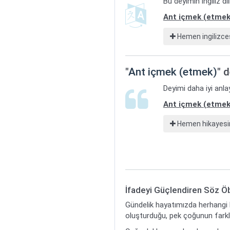
Bu deyimin ingiliz d
Ant içmek (etmek
Hemen ingilizces
"
Ant içmek (etmek)
" 
Deyimi daha iyi anla
Ant içmek (etmek
Hemen hikayesin
İfadeyi Güçlendiren Söz Öb
Gündelik hayatımızda herhangi b
oluşturduğu, pek çoğunun farklı 