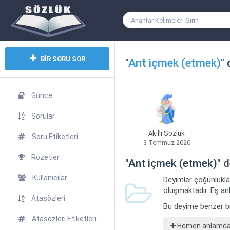
BİR SORU SOR
"
Ant içmek (etmek)
"
d
Günce
Sorular
Akıllı Sözlük
Soru Etiketleri
3 Temmuz 2020
Rozetler
"
Ant içmek (etmek)
" 
Kullanıcılar
Deyimler çoğunlukla
oluşmaktadır. Eş anl
Atasözleri
Bu deyime benzer b
Atasözleri Etiketleri
Hemen anlamdaş 