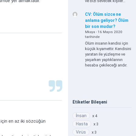
lümde yer almaktadır.
ve bizi sevecek kişiler...
CV: Ölüm sizce ne
anlama geliyor? Ölüm
bir son mudur?
- 16 Mayıs 2020
Mkaya
tarihinde
Ölüm insanın kendisi için
küçük kıyamettir. Kendisini
yaratan ile yüzleşme ve
yaşarken yaptıklarının
hesaba çekileceği andır.
Etiketler Bileşeni
İnsan
x 4
 için en az iki sözcüğün
Hasta
x 3
Virüs
x 3