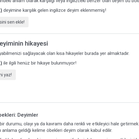
ilindeki anlam olarak karşılığı veya ingilizceki benzer olan deyim bu bö
)
deyimine karşılık gelen ingilizce deyim eklenmemiş!
ini sen ekle!
deyiminin hikayesi
yabilmenizi sağlayacak olan kısa hikayeler burada yer almaktadır.
)
ile ilgili henüz bir hikaye bulunmuyor!
i yaz!
ekleri: Deyimler
ir durumu, olayı ya da kavramı daha renkli ve etkileyici hale getirmek
anlama geldiği kelime öbekleri deyim olarak kabul edilir.