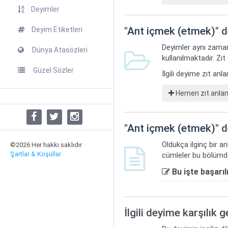
Deyimler
"
Ant içmek (etmek)
" 
Deyim Etiketleri
Deyimler aynı zaman
Dünya Atasözleri
kullanılmaktadır. Zıt
Güzel Sözler
İlgili deyime zıt an
Hemen zıt anlaml
"
Ant içmek (etmek)
" 
Oldukça ilginç bir a
©2026 Her hakkı saklıdır
Şartlar & Koşullar
cümleler bu bölümde
Bu işte başarıl
İlgili deyime karşılık 