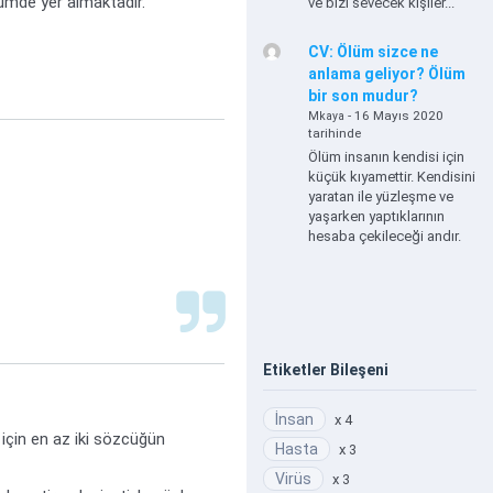
lümde yer almaktadır.
ve bizi sevecek kişiler...
CV: Ölüm sizce ne
anlama geliyor? Ölüm
bir son mudur?
- 16 Mayıs 2020
Mkaya
tarihinde
Ölüm insanın kendisi için
küçük kıyamettir. Kendisini
yaratan ile yüzleşme ve
yaşarken yaptıklarının
hesaba çekileceği andır.
Etiketler Bileşeni
İnsan
x 4
 için en az iki sözcüğün
Hasta
x 3
Virüs
x 3