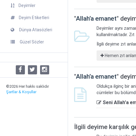
Deyimler
"
Allah’a emanet
" deyim
Deyim Etiketleri
Deyimler aynı zaman
Dünya Atasözleri
kullanılmaktadır. Zıt
Güzel Sözler
İlgili deyime zıt an
Hemen zıt anlaml
"
Allah’a emanet
" deyim
Oldukça ilginç bir a
©2026 Her hakkı saklıdır
Şartlar & Koşullar
cümleler bu bölümde
Seni Allah'a e
İlgili deyime karşılık 