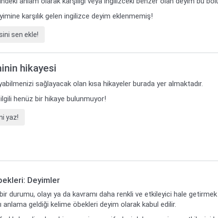
ilindeki anlam olarak karşılığı veya ingilizceki benzer olan deyim bu bö
imine karşılık gelen ingilizce deyim eklenmemiş!
ini sen ekle!
inin hikayesi
yabilmenizi sağlayacak olan kısa hikayeler burada yer almaktadır.
 ilgili henüz bir hikaye bulunmuyor!
i yaz!
ekleri: Deyimler
ir durumu, olayı ya da kavramı daha renkli ve etkileyici hale getirmek
anlama geldiği kelime öbekleri deyim olarak kabul edilir.