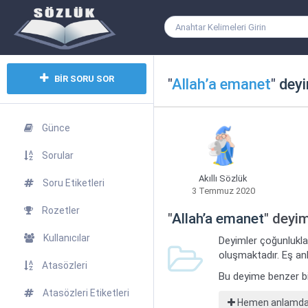
BİR SORU SOR
"
Allah’a emanet
"
deyi
Günce
Sorular
Akıllı Sözlük
Soru Etiketleri
3 Temmuz 2020
Rozetler
"
Allah’a emanet
" deyi
Kullanıcılar
Deyimler çoğunlukla
oluşmaktadır. Eş anl
Atasözleri
Bu deyime benzer b
Atasözleri Etiketleri
Hemen anlamdaş 