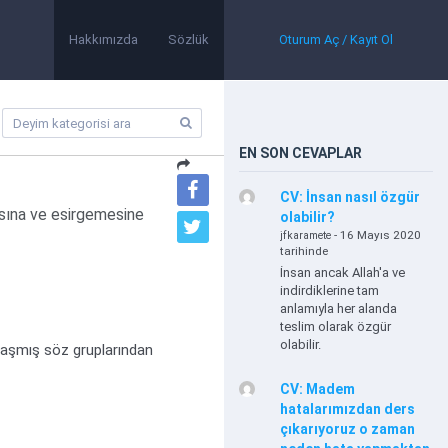
Hakkımızda
Sözlük
Oturum Aç / Kayıt Ol
EN SON CEVAPLAR
CV: İnsan nasıl özgür
asına ve esirgemesine
olabilir?
- 16 Mayıs 2020
jfkaramete
tarihinde
İnsan ancak Allah'a ve
indirdiklerine tam
anlamıyla her alanda
teslim olarak özgür
olabilir.
plaşmış söz gruplarından
CV: Madem
hatalarımızdan ders
çıkarıyoruz o zaman