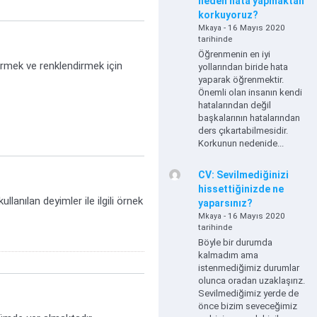
neden hata yapmaktan
korkuyoruz?
- 16 Mayıs 2020
Mkaya
tarihinde
Öğrenmenin en iyi
irmek ve renklendirmek için
yollarından biride hata
yaparak öğrenmektir.
Önemli olan insanın kendi
hatalarından değil
başkalarının hatalarından
ders çıkartabilmesidir.
Korkunun nedenide...
CV: Sevilmediğinizi
hissettiğinizde ne
anılan deyimler ile ilgili örnek
yaparsınız?
- 16 Mayıs 2020
Mkaya
tarihinde
Böyle bir durumda
kalmadım ama
istenmediğimiz durumlar
olunca oradan uzaklaşırız.
Sevilmediğimiz yerde de
önce bizim seveceğimiz