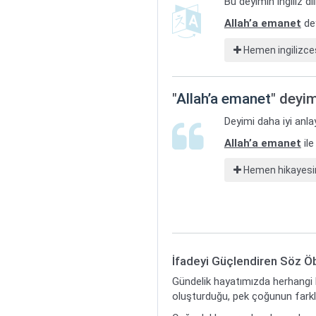
Bu deyimin ingiliz d
Allah’a emanet
dey
Hemen ingilizces
"
Allah’a emanet
" deyim
Deyimi daha iyi anla
Allah’a emanet
ile
Hemen hikayesin
İfadeyi Güçlendiren Söz Öb
Gündelik hayatımızda herhangi b
oluşturduğu, pek çoğunun farklı 