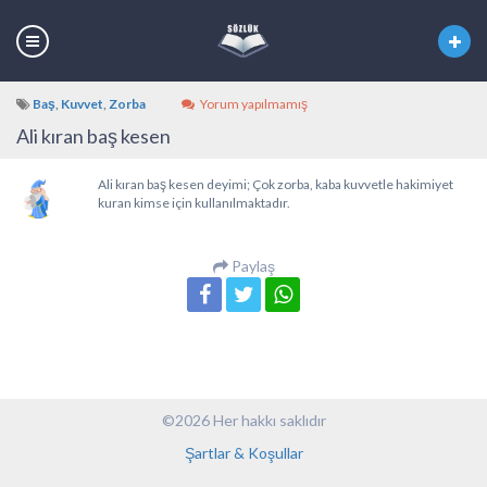
Baş
,
Kuvvet
,
Zorba
Yorum yapılmamış
Ali kıran baş kesen
Ali kıran baş kesen deyimi; Çok zorba, kaba kuvvetle hakimiyet
kuran kimse için kullanılmaktadır.
Paylaş
©2026 Her hakkı saklıdır
Şartlar & Koşullar