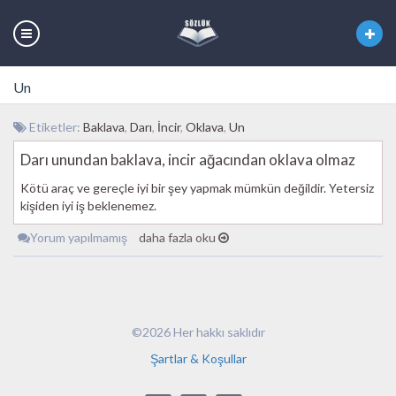
Un
Etiketler:
Baklava
,
Darı
,
İncir
,
Oklava
,
Un
Darı unundan baklava, incir ağacından oklava olmaz
Kötü araç ve gereçle iyi bir şey yapmak mümkün değildir. Yetersiz
kişiden iyi iş beklenemez.
Yorum yapılmamış
daha fazla oku
©2026 Her hakkı saklıdır
Şartlar & Koşullar