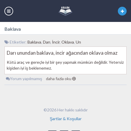
Baklava
Etiketler:
Baklava
,
Darı
,
İncir
,
Oklava
,
Un
Darı unundan baklava, incir ağacından oklava olmaz
Kötü araç ve gereçle iyi bir şey yapmak mümkün değildir. Yetersiz
kişiden iyi iş beklenemez.
Yorum yapılmamış
daha fazla oku
©2026 Her hakkı saklıdır
Şartlar & Koşullar