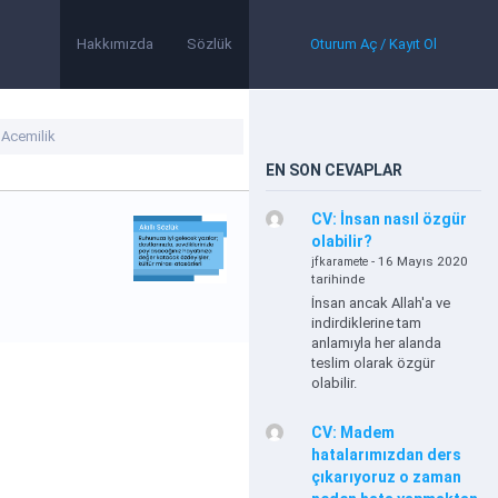
Hakkımızda
Sözlük
Oturum Aç / Kayıt Ol
EN SON CEVAPLAR
CV: İnsan nasıl özgür
olabilir?
- 16 Mayıs 2020
jfkaramete
tarihinde
İnsan ancak Allah'a ve
indirdiklerine tam
anlamıyla her alanda
teslim olarak özgür
olabilir.
CV: Madem
hatalarımızdan ders
çıkarıyoruz o zaman