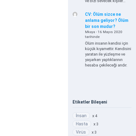
ve bizi sevecek kişiler...
CV: Ölüm sizce ne
anlama geliyor? Ölüm
bir son mudur?
- 16 Mayıs 2020
Mkaya
tarihinde
Ölüm insanın kendisi için
küçük kıyamettir. Kendisini
yaratan ile yüzleşme ve
yaşarken yaptıklarının
hesaba çekileceği andır.
Etiketler Bileşeni
İnsan
x 4
Hasta
x 3
Virüs
x 3