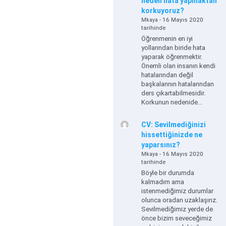
neden hata yapmaktan
korkuyoruz?
- 16 Mayıs 2020
Mkaya
tarihinde
Öğrenmenin en iyi
yollarından biride hata
yaparak öğrenmektir.
Önemli olan insanın kendi
hatalarından değil
başkalarının hatalarından
ders çıkartabilmesidir.
Korkunun nedenide...
CV: Sevilmediğinizi
hissettiğinizde ne
yaparsınız?
- 16 Mayıs 2020
Mkaya
tarihinde
Böyle bir durumda
kalmadım ama
istenmediğimiz durumlar
olunca oradan uzaklaşırız.
Sevilmediğimiz yerde de
önce bizim seveceğimiz