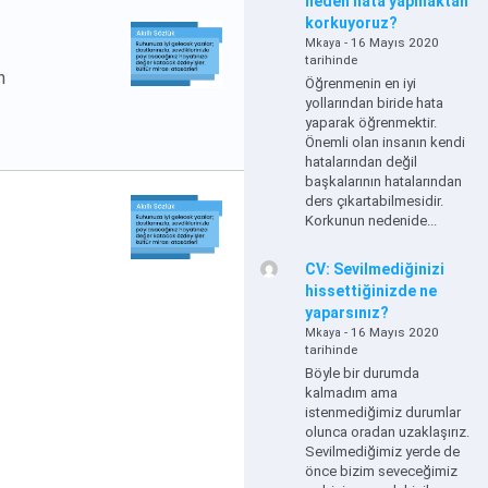
neden hata yapmaktan
korkuyoruz?
- 16 Mayıs 2020
Mkaya
tarihinde
n
Öğrenmenin en iyi
yollarından biride hata
yaparak öğrenmektir.
Önemli olan insanın kendi
hatalarından değil
başkalarının hatalarından
ders çıkartabilmesidir.
Korkunun nedenide...
CV: Sevilmediğinizi
hissettiğinizde ne
yaparsınız?
- 16 Mayıs 2020
Mkaya
tarihinde
Böyle bir durumda
kalmadım ama
istenmediğimiz durumlar
olunca oradan uzaklaşırız.
Sevilmediğimiz yerde de
önce bizim seveceğimiz