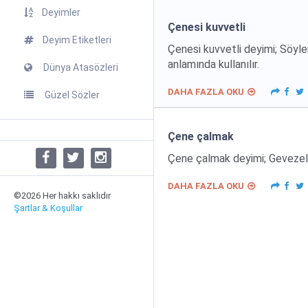
Deyimler
Çenesi kuvvetli
Deyim Etiketleri
Çenesi kuvvetli deyimi; Söyle
anlamında kullanılır.
Dünya Atasözleri
DAHA FAZLA OKU
Güzel Sözler
Çene çalmak
Çene çalmak deyimi; Gevezelik
DAHA FAZLA OKU
©2026 Her hakkı saklıdır
Şartlar & Koşullar