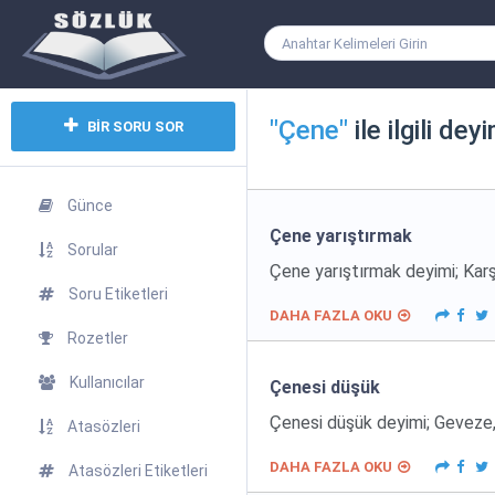
"Çene"
ile ilgili dey
BİR SORU SOR
Günce
Çene yarıştırmak
Sorular
Çene yarıştırmak deyimi; Karş
Soru Etiketleri
DAHA FAZLA OKU
Rozetler
Kullanıcılar
Çenesi düşük
Çenesi düşük deyimi; Geveze, 
Atasözleri
DAHA FAZLA OKU
Atasözleri Etiketleri