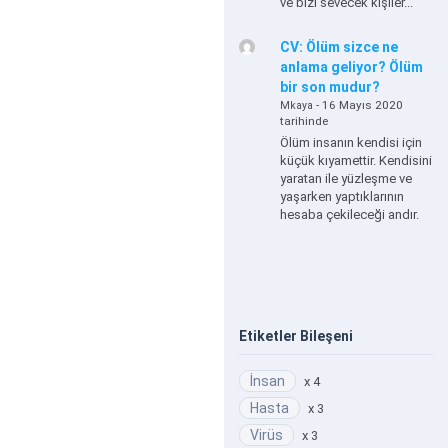
ve bizi sevecek kişiler...
CV: Ölüm sizce ne
anlama geliyor? Ölüm
bir son mudur?
- 16 Mayıs 2020
Mkaya
tarihinde
Ölüm insanın kendisi için
küçük kıyamettir. Kendisini
yaratan ile yüzleşme ve
yaşarken yaptıklarının
hesaba çekileceği andır.
Etiketler Bileşeni
İnsan
x 4
Hasta
x 3
Virüs
x 3