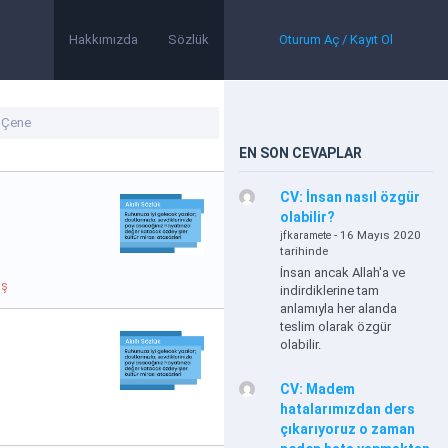
Hakkımızda
Sözlük
Oturum Aç / Kayıt Ol
EN SON CEVAPLAR
CV: İnsan nasıl özgür
olabilir?
- 16 Mayıs 2020
jfkaramete
tarihinde
İnsan ancak Allah'a ve
ış
indirdiklerine tam
anlamıyla her alanda
teslim olarak özgür
olabilir.
CV: Madem
hatalarımızdan ders
çıkarıyoruz o zaman