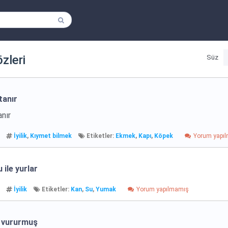
özleri
Süz
tanır
nır
İyilik
,
Kıymet bilmek
Etiketler:
Ekmek
,
Kapı
,
Köpek
Yorum yapı
 ile yurlar
İyilik
Etiketler:
Kan
,
Su
,
Yumak
Yorum yapılmamış
e vururmuş