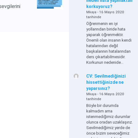
neden hata yapmaktan
evgilerini
korkuyoruz?
- 16 Mayıs 2020
Mkaya
tarihinde
Öğrenmenin en iyi
yollarından biride hata
yaparak öğrenmektir.
Önemli olan insanın kendi
hatalarından değil
başkalarının hatalarından
ders çıkartabilmesidir.
Korkunun nedenide...
CV: Sevilmediğinizi
hissettiğinizde ne
yaparsınız?
- 16 Mayıs 2020
Mkaya
tarihinde
Böyle bir durumda
kalmadım ama
istenmediğimiz durumlar
olunca oradan uzaklaşırız.
Sevilmediğimiz yerde de
önce bizim seveceğimiz