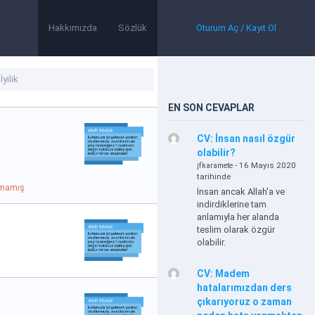
Hakkımızda
Sözlük
Oturum Aç / Kayıt Ol
EN SON CEVAPLAR
CV: İnsan nasıl özgür
olabilir?
- 16 Mayıs 2020
jfkaramete
tarihinde
lmamış
İnsan ancak Allah'a ve
indirdiklerine tam
anlamıyla her alanda
teslim olarak özgür
olabilir.
CV: Madem
hatalarımızdan ders
çıkarıyoruz o zaman