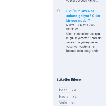
ve bizi sevecek kişiler...
CV: Ölüm sizce ne
anlama geliyor? Ölüm
bir son mudur?
- 16 Mayıs 2020
Mkaya
tarihinde
Ölüm insanın kendisi için
küçük kıyamettir. Kendisini
yaratan ile yüzleşme ve
yaşarken yaptıklarının
hesaba çekileceği andır.
Etiketler Bileşeni
İnsan
x 4
Hasta
x 3
Virüs
x 3