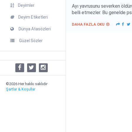
Deyimler
Ayı yavrusunu severken öldürü
belli etmezler. Bu genelde psi
Deyim Etiketleri
DAHA FAZLA OKU
Dünya Atasözleri
Güzel Sözler
©2026 Her hakkı saklıdır
Şartlar & Koşullar