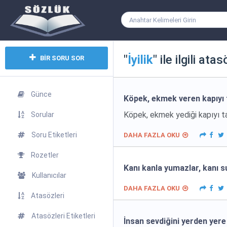
"
İyilik
" ile ilgili atas
BİR SORU SOR
Günce
Köpek, ekmek veren kapıyı 
Köpek, ekmek yediği kapıyı ta
Sorular
Soru Etiketleri
DAHA FAZLA OKU
Rozetler
Kanı kanla yumazlar, kanı su
Kullanıcılar
DAHA FAZLA OKU
Atasözleri
Atasözleri Etiketleri
İnsan sevdiğini yerden yer