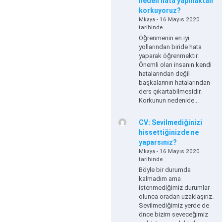
neden hata yapmaktan
korkuyoruz?
- 16 Mayıs 2020
Mkaya
tarihinde
Öğrenmenin en iyi
yollarından biride hata
yaparak öğrenmektir.
Önemli olan insanın kendi
hatalarından değil
başkalarının hatalarından
ders çıkartabilmesidir.
Korkunun nedenide...
CV: Sevilmediğinizi
hissettiğinizde ne
yaparsınız?
- 16 Mayıs 2020
Mkaya
tarihinde
Böyle bir durumda
kalmadım ama
istenmediğimiz durumlar
olunca oradan uzaklaşırız.
Sevilmediğimiz yerde de
önce bizim seveceğimiz