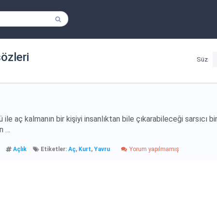
sözleri
Süz
le aç kalmanın bir kişiyi insanlıktan bile çıkarabileceği sarsıcı bi
in …
Açlık
Etiketler:
Aç
,
Kurt
,
Yavru
Yorum yapılmamış