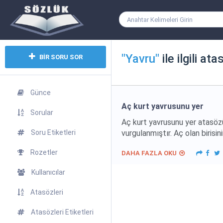
"Yavru"
ile ilgili ata
BİR SORU SOR
Günce
Aç kurt yavrusunu yer
Sorular
Aç kurt yavrusunu yer atasözü i
Soru Etiketleri
vurgulanmıştır. Aç olan birisin
Rozetler
DAHA FAZLA OKU
Kullanıcılar
Atasözleri
Atasözleri Etiketleri