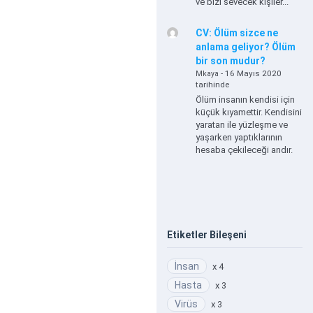
ve bizi sevecek kişiler...
CV: Ölüm sizce ne
anlama geliyor? Ölüm
bir son mudur?
- 16 Mayıs 2020
Mkaya
tarihinde
Ölüm insanın kendisi için
küçük kıyamettir. Kendisini
yaratan ile yüzleşme ve
yaşarken yaptıklarının
hesaba çekileceği andır.
Etiketler Bileşeni
İnsan
x 4
Hasta
x 3
Virüs
x 3