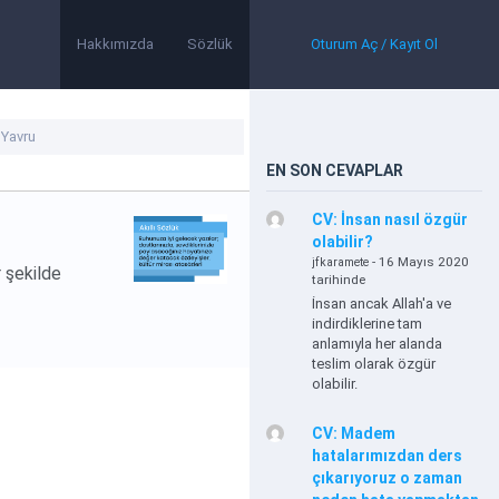
Hakkımızda
Sözlük
Oturum Aç / Kayıt Ol
EN SON CEVAPLAR
CV: İnsan nasıl özgür
olabilir?
- 16 Mayıs 2020
jfkaramete
r şekilde
tarihinde
İnsan ancak Allah'a ve
indirdiklerine tam
anlamıyla her alanda
teslim olarak özgür
olabilir.
CV: Madem
hatalarımızdan ders
çıkarıyoruz o zaman