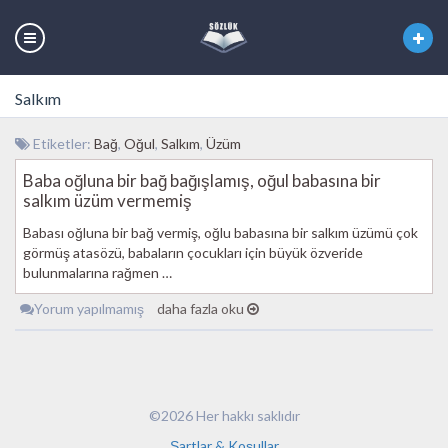
Salkım
Etiketler:
Bağ
,
Oğul
,
Salkım
,
Üzüm
Baba oğluna bir bağ bağışlamış, oğul babasına bir
salkım üzüm vermemiş
Babası oğluna bir bağ vermiş, oğlu babasına bir salkım üzümü çok
görmüş atasözü, babaların çocukları için büyük özveride
bulunmalarına rağmen …
Yorum yapılmamış
daha fazla oku
©2026 Her hakkı saklıdır
Şartlar & Koşullar