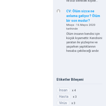
ve bizi sevecek kişiler...
CV: Ölüm sizce ne
anlama geliyor? Ölüm
bir son mudur?
- 16 Mayıs 2020
Mkaya
tarihinde
Ölüm insanın kendisi için
küçük kıyamettir. Kendisini
yaratan ile yüzleşme ve
yaşarken yaptıklarının
hesaba çekileceği andır.
Etiketler Bileşeni
İnsan
x 4
Hasta
x 3
Virüs
x 3