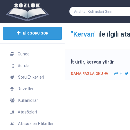
"Kervan"
ile ilgili a
BİR SORU SOR
Günce
İt ürür, kervan yürür
Sorular
DAHA FAZLA OKU
Soru Etiketleri
Rozetler
Kullanıcılar
Atasözleri
Atasözleri Etiketleri