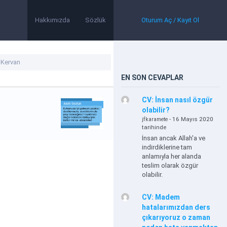
Hakkımızda
Sözlük
Oturum Aç / Kayıt Ol
EN SON CEVAPLAR
CV: İnsan nasıl özgür
olabilir?
- 16 Mayıs 2020
jfkaramete
tarihinde
İnsan ancak Allah'a ve
indirdiklerine tam
anlamıyla her alanda
teslim olarak özgür
olabilir.
CV: Madem
hatalarımızdan ders
çıkarıyoruz o zaman