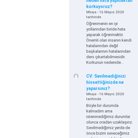
neden hata yapmaktan
korkuyoruz?
- 16 Mayıs 2020
Mkaya
tarihinde
Öğrenmenin en iyi
yollarından biride hata
yaparak öğrenmektir.
Önemli olan insanın kendi
hatalarından değil
başkalarının hatalarından
ders çıkartabilmesidir.
Korkunun nedenide...
CV: Sevilmediğinizi
hissettiğinizde ne
yaparsınız?
- 16 Mayıs 2020
Mkaya
tarihinde
Böyle bir durumda
kalmadım ama
istenmediğimiz durumlar
olunca oradan uzaklaşırız.
Sevilmediğimiz yerde de
önce bizim seveceğimiz